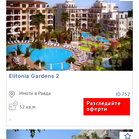
Elitonia Gardens 2
Имоти в Равда
ID 752
Разгледайте
32 кв.м
оферти
-
Previous
Next