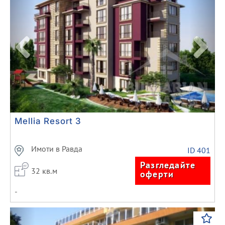
Mellia Resort 3
Имоти в Равда
ID 401
Разгледайте
32 кв.м
оферти
-
Previous
Next