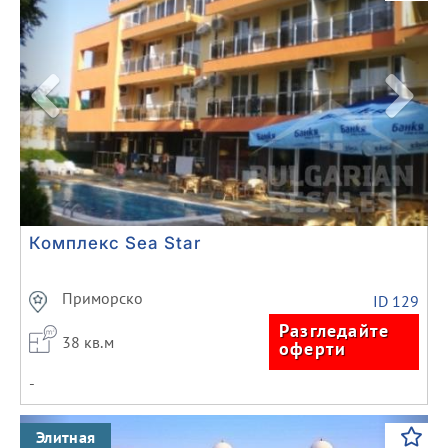
Комплекс Sea Star
Приморско
ID 129
Разгледайте
38 кв.м
оферти
-
Previous
Next
Элитная