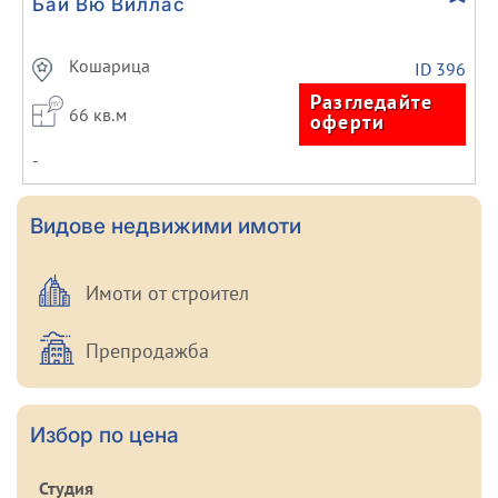
Бай Вю Виллас
Кошарица
ID 396
Разгледайте
66 кв.м
оферти
-
Видове недвижими имоти
Имоти от строител
Препродажба
Избор по цена
Студия