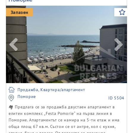
Previous
Next
Запазен
Продажба, Квартира/апартамент
Поморие
ID 5504
🏘️ Предлага се за продажба двустаен апартамент в
елитен комплекс „Festa Pomorie“ на първа линия в
Поморие. Апартаментът се намира на 5-ти етаж и има
обща площ 67 кв.м. Състои се от антре, хол с кухня,