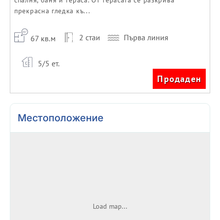
спалня, баня и тераса. От терасата се разкрива
прекрасна гледка къ...
2 стаи
Първа линия
67 кв.м
5/5 ет.
Продаден
Местоположение
Load map...