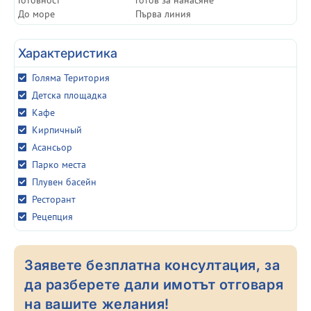
Готовност
готов за нанасяне
До море
Първа линия
Характеристика
Голяма Територия
Детска площадка
Кафе
Кирпичный
Асансьор
Парко места
Плувен басейн
Ресторант
Рецепция
Заявете безплатна консултация, за
да разберете дали имотът отговаря
на вашите желания!