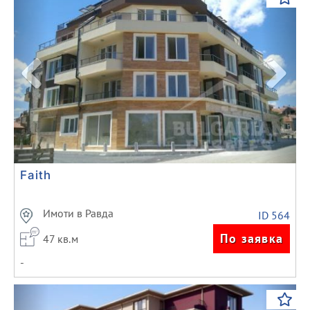
Faith
Имоти в Равда
ID 564
По заявка
47 кв.м
-
Previous
Next