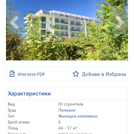
Добави в Избрани
Итеглете PDF
Характеристики
Вид
От строителя
Град
Поморие
Тип
Жилищни комплекси
Брой етажи
6
Площ
44 - 57 м²