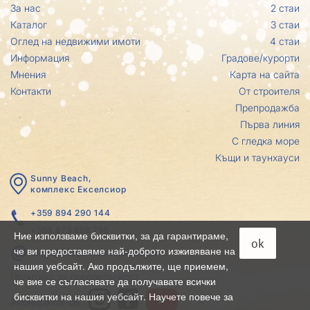
За нас
2 стаи
Каталог
3 стаи
Оглед на недвижими имоти
4 стаи
Информация
Градове/курорти
Мнения
Карта на сайта
Контакти
От строителя
Препродажба
Първа линия
С гледка море
Къщи и таунхауси
Sunny Beach,
комплекс Eкселсиор
+359 894 290 144
+359 879 688 796
Ние използваме бисквитки, за да гарантираме,
ok
че ви предоставяме най-доброто изживяване на
sales@bulgarianresales.com
нашия уебсайт. Ако продължите, ще приемем,
Политика за поверителност
че вие се съгласявате да получавате всички
бисквитки на нашия уебсайт. Научете повече за
Абонирайте се: