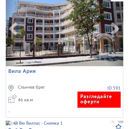
Вила Ария
Слънчев бряг
ID 591
Разгледайте
46 кв.м
оферти
-
Previous
Next