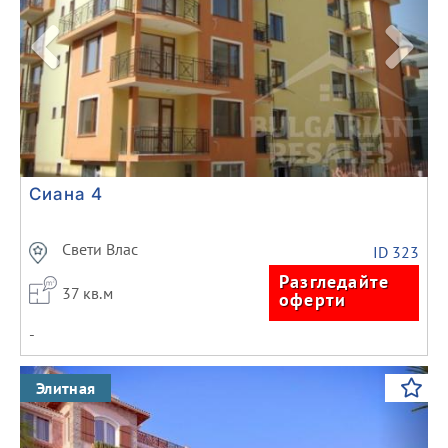
Сиана 4
Свети Влас
ID 323
Разгледайте
37 кв.м
оферти
-
Previous
Next
Элитная