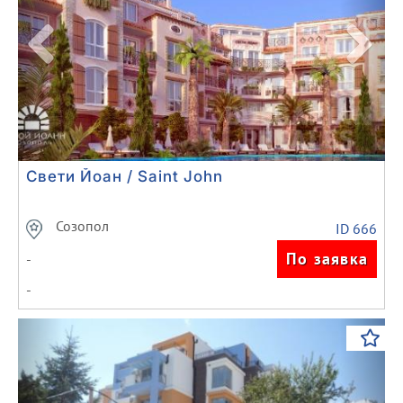
Свети Йоан / Saint John
Созопол
ID 666
По заявка
-
-
Previous
Next