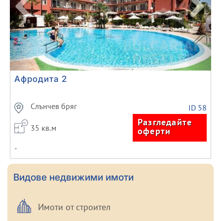
Афродита 2
Слънчев бряг
ID 58
Разгледайте
35 кв.м
оферти
-
Видове недвижими имоти
Имоти от строител