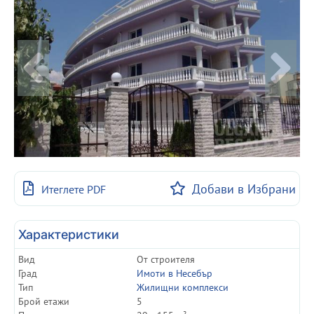
Добави в Избрани
Итеглете PDF
Характеристики
Вид
От строителя
Град
Имоти в Несебър
Тип
Жилищни комплекси
Брой етажи
5