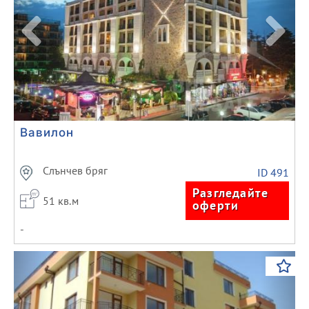
Вавилон
Слънчев бряг
ID 491
Разгледайте
51 кв.м
оферти
-
Previous
Next