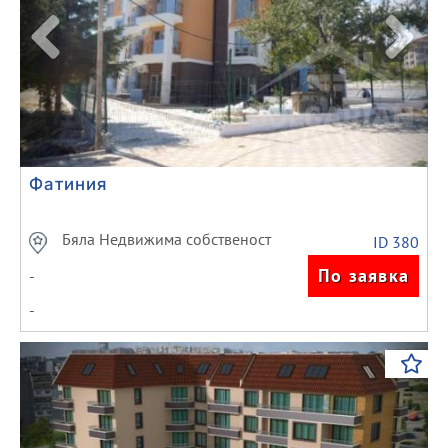
Фатиния
Бяла Недвижима собственост
ID 380
По заявка
-
-
Previous
Next