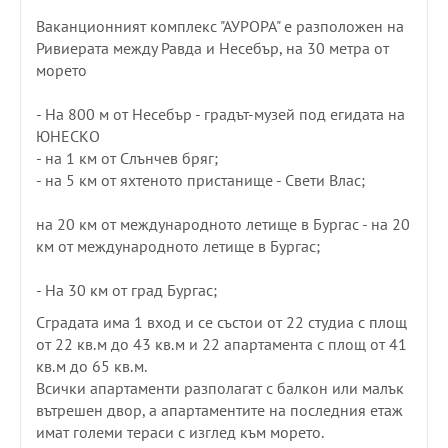
Ваканционният комплекс "АУРОРА" е разположен на
Ривиерата между Равда и Несебър, на 30 метра от
морето
- На 800 м от Несебър - градът-музей под егидата на
ЮНЕСКО
- на 1 км от Слънчев бряг;
- на 5 км от яхтеното пристанище - Свети Влас;
на 20 км от международното летище в Бургас - на 20
км от международното летище в Бургас;
- На 30 км от град Бургас;
Сградата има 1 вход и се състои от 22 студиа с площ
от 22 кв.м до 43 кв.м и 22 апартамента с площ от 41
кв.м до 65 кв.м.
Всички апартаменти разполагат с балкон или малък
вътрешен двор, а апартаментите на последния етаж
имат големи тераси с изглед към морето.