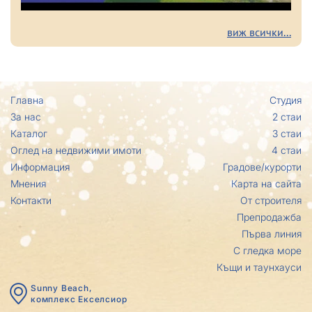
виж всички...
Главна
Студия
За нас
2 стаи
Каталог
3 стаи
Оглед на недвижими имоти
4 стаи
Информация
Градове/курорти
Мнения
Карта на сайта
Контакти
От строителя
Препродажба
Първа линия
С гледка море
Къщи и таунхауси
Sunny Beach,
комплекс Eкселсиор