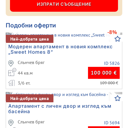
Подобни оферти
-8%
Previous
Next
Най-добрата цена
Модерен апартамент в новия комплекс
„Sweet Homes 8“
Слънчев бряг
ID 5826
100 000
€
44 кв.м
3/6 ет.
109 000
€
Previous
Next
Най-добрата цена
Апартамент с личен двор и изглед към
басейна
Слънчев бряг
ID 5694