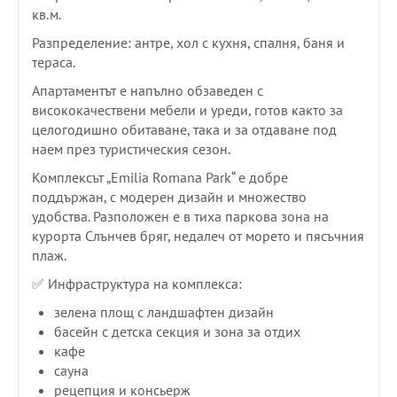
кв.м.
Разпределение: антре, хол с кухня, спалня, баня и
тераса.
Апартаментът е напълно обзаведен с
висококачествени мебели и уреди, готов както за
целогодишно обитаване, така и за отдаване под
наем през туристическия сезон.
Комплексът „Emilia Romana Park“ е добре
поддържан, с модерен дизайн и множество
удобства. Разположен е в тиха паркова зона на
курорта Слънчев бряг, недалеч от морето и пясъчния
плаж.
✅ Инфраструктура на комплекса:
зелена площ с ландшафтен дизайн
басейн с детска секция и зона за отдих
кафе
сауна
рецепция и консьерж