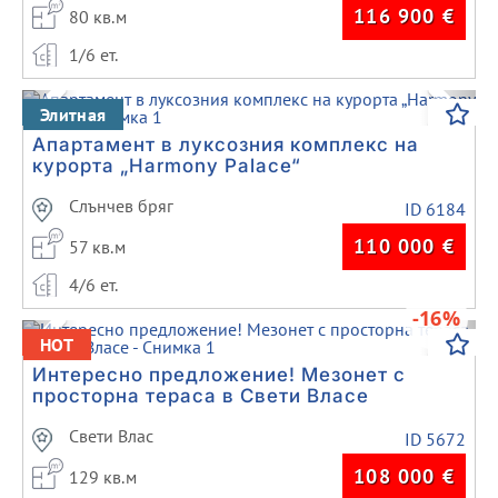
116 900
€
80 кв.м
1/6 ет.
Previous
Next
Элитная
Апартамент в луксозния комплекс на
курорта „Harmony Palace“
Слънчев бряг
ID 6184
110 000
€
57 кв.м
4/6 ет.
-16%
Previous
Next
HOT
Интересно предложение! Мезонет с
просторна тераса в Свети Власе
Свети Влас
ID 5672
108 000
€
129 кв.м