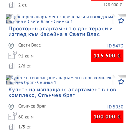
2 ет.
128 000
€
Previous
Next
Просторен апартамент с две тераси и
изглед към басейна в Свети Влас
Свети Влас
ID 5473
115 500
€
91 кв.м
2/6 ет.
Previous
Next
Купете на изплащане апартамент в нов
комплекс, Слънчев бряг
Слънчев бряг
ID 5950
100 000
€
60 кв.м
1/5 ет.