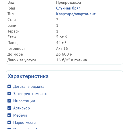
Вид
Препродажба
Град
Слънчев бряг
Тип
Квартира/апартамент
Cтаи
2
Бани
1
Тераси
1
Етаж
5 от 6
Площ
44 м²
Готовност
Акт 16
До море
до 600 м
Данък за услуги
16 €/м² в година
Характеристика
Детска площадка
Затворен комплекс
Инвестиции
Асансьор
Мебели
Парко места