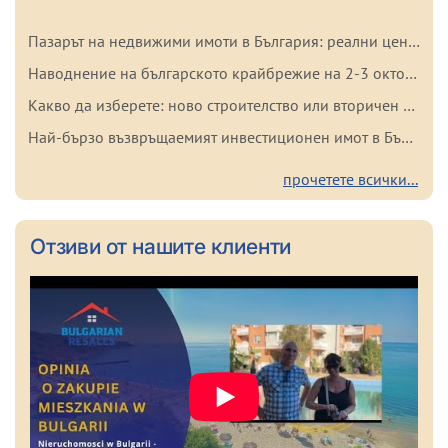
Пазарът на недвижими имоти в България: реални цени и тенденции на 2026 г.
Наводнение на българското крайбрежие на 2-3 октомври 2025 г.: важни факти за купувачите
Какво да изберете: ново строителство или вторичен имот в България? Плюсове и минуси на всеки вариант
Най-бързо възвръщаемият инвестиционен имот в България
прочетете всички...
Oтзиви от нашите клиенти