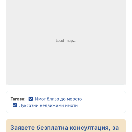
Load map...
Тагове:
Имот близо до морето
Луксозни недвижими имоти
Заявете безплатна консултация, за