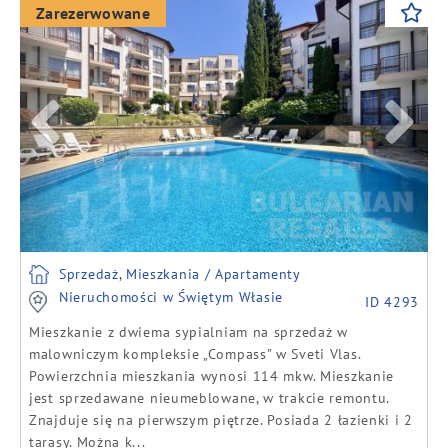
Previous
Next
Zarezerwowane
Sprzedaż, Mieszkania / Apartamenty
Nieruchomości w Świętym Własie
ID 4293
Mieszkanie z dwiema sypialniam na sprzedaż w
malowniczym kompleksie „Compass” w Sveti Vlas.
Powierzchnia mieszkania wynosi 114 mkw. Mieszkanie
jest sprzedawane nieumeblowane, w trakcie remontu.
Znajduje się na pierwszym piętrze. Posiada 2 łazienki i 2
tarasy. Można k...