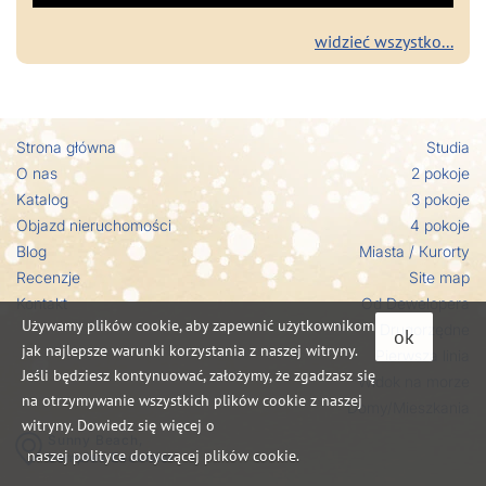
widzieć wszystko...
Strona główna
Studia
O nas
2 pokoje
Katalog
3 pokoje
Objazd nieruchomości
4 pokoje
Blog
Miasta / Кurorty
Recenzje
Site map
Kontakt
Od Dewelopera
Używamy plików cookie, aby zapewnić użytkownikom
Drugorzędne
ok
jak najlepsze warunki korzystania z naszej witryny.
Pierwsza linia
Jeśli będziesz kontynuować, założymy, że zgadzasz się
Widok na morze
na otrzymywanie wszystkich plików cookie z naszej
Domy/Mieszkania
witryny. Dowiedz się więcej o
Sunny Beach,
naszej polityce dotyczącej plików cookie.
complex Excelsior