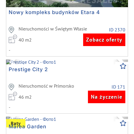
Nowy kompleks budynków Etara 4
Nieruchomości w Świętym Własie
ID 2370
Zobacz oferty
40 m2
-
Previous
Next
Prestige City 2
Nieruchomość w Primorsko
ID 171
Na życzenie
46 m2
-
Previous
Next
Raty
Marea Garden