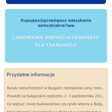
Kupujesz/sprzedajesz mieszkanie
samodzielnie?мм
ZAMÓWIENIE WSPARCIA PRAWNEGO
DLA TRANSAKCJI
Przydatne informacje
Rynek nieruchomości w Bułgarii: rzeczywiste ceny i trendy na początku 2026 roku
Powódź na bułgarskim wybrzeżu 2–3 października 2025: najważniejsze fakty dla kupujących
Co wybrać: nowe budownictwo czy rynek wtórny w Bułgarii? Zalety i wady każdego rozwiązania
Nieruchomość inwestycyjna w Bułgarii o najszybszym zwrocie