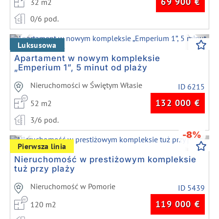
69 900
€
32 m2
0/6 pod.
Previous
Next
Luksusowa
Apartament w nowym kompleksie
„Emperium 1”, 5 minut od plaży
Nieruchomości w Świętym Własie
ID 6215
132 000
€
52 m2
3/6 pod.
-8%
Previous
Next
Pierwsza linia
Nieruchomość w prestiżowym kompleksie
tuż przy plaży
Nieruchomość w Pomorie
ID 5439
119 000
€
120 m2