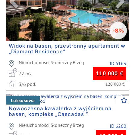
-8%
Widok na basen, przestronny apartament w
„Diamant Residence”
Nieruchomości Słoneczny Brzeg
ID 6163
110 000
€
72 m2
3/6 pod.
120 000
€
Previous
Next
Luksusowa
Nowoczesna kawalerka z wyjściem na
basen, kompleks „Cascadas ”
Nieruchomości Słoneczny Brzeg
ID 6260