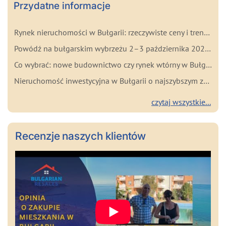
Przydatne informacje
Rynek nieruchomości w Bułgarii: rzeczywiste ceny i trendy na początku 2026 roku
Powódź na bułgarskim wybrzeżu 2–3 października 2025: najważniejsze fakty dla kupujących
Co wybrać: nowe budownictwo czy rynek wtórny w Bułgarii? Zalety i wady każdego rozwiązania
Nieruchomość inwestycyjna w Bułgarii o najszybszym zwrocie
czytaj wszystkie...
Recenzje naszych klientów