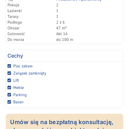
Pokoje
2
Łazienki
1
Tarasy
1
Podłoga
2 z 6
Obszar
47 m²
Gotowość
Akt 16
Do morza
do 100 m
Cechy
Plac zabaw
Związek zamknięty
Lift
Meble
Parking
Basen
Umów się na bezpłatną konsultację,