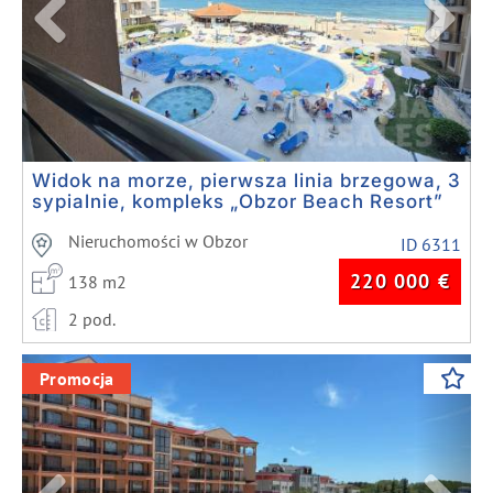
Widok na morze, pierwsza linia brzegowa, 3
sypialnie, kompleks „Obzor Beach Resort”
Nieruchomości w Obzor
ID 6311
220 000
€
138 m2
2 pod.
Previous
Next
Promocja