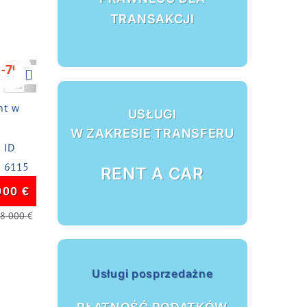
TRANSAKCJI
Next
-7%
nt w
USŁUGI
W ZAKRESIE TRANSFERU
ID
6115
RENT A CAR
900
€
78 000
€
Usługi posprzedażne