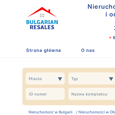
Nieruch
i 
B
Strona główna
O nas
Miasto
Typ
Miasto
Typ
Nieruchomość w Bułgarii
/
Nieruchomości w Ob