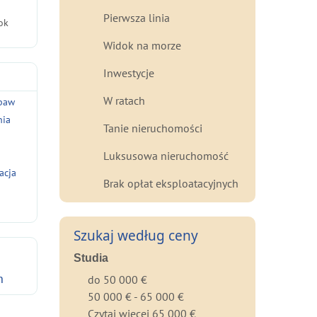
Pierwsza linia
ok
Widok na morze
Inwestycje
W ratach
abaw
nia
Tanie nieruchomości
g
Luksusowa nieruchomość
acja
Brak opłat eksploatacyjnych
Szukaj według ceny
Studia
h
do 50 000 €
50 000 € - 65 000 €
Czytaj więcej 65 000 €