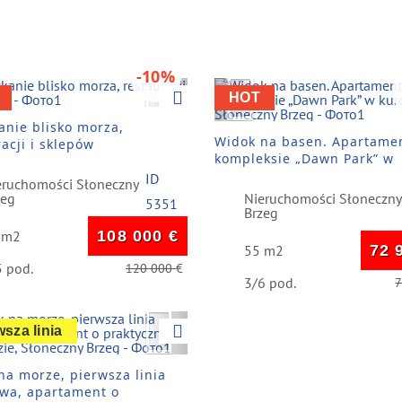
-10%
vious
Next
Previous
HOT
anie blisko morza,
Widok na basen. Apartame
acji i sklepów
kompleksie „Dawn Park” w
kurorcie Słoneczny Brzeg
ID
eruchomości Słoneczny
zeg
Nieruchomości Słoneczny
5351
Brzeg
 m2
108 000
€
55 m2
72 
5 pod.
120 000
€
3/6 pod.
vious
Next
wsza linia
na morze, pierwsza linia
wa, apartament o