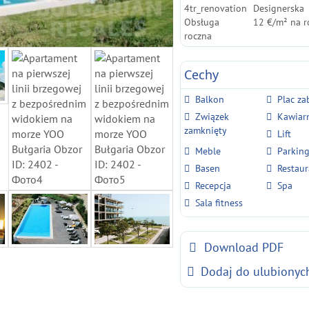
4tr_renovation
Designerska
Obsługa
12 €/m² na r
roczna
Cechy
Balkon
Plac z
Związek
Kawiar
zamknięty
Lift
Meble
Parkin
Basen
Restaur
Recepcja
Spa
Sala fitness
Download PDF
Dodaj do ulubionyc