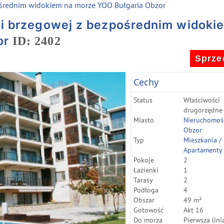
pośrednim widokiem na morze YOO Bułgaria Obzor
nii brzegowej z bezpośrednim widoki
or
ID: 2402
Sprze
Cechy
Status
Właściwości
drugorzędne
Miasto
Nieruchomoś
Obzor
Typ
Mieszkania /
Apartamenty
Pokoje
2
Łazienki
1
Tarasy
2
Podłoga
4
Obszar
49 m²
Gotowość
Akt 16
Do morza
Pierwsza lini