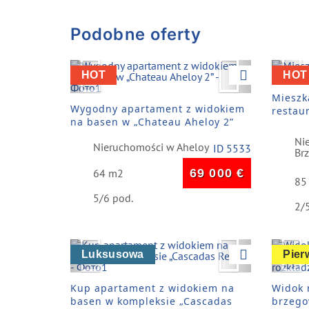
Podobne oferty
Previous
Next
Pre
HOT
HOT
Mieszk
Wygodny apartament z widokiem
restaur
na basen w „Chateau Aheloy 2”
Ni
Nieruchomości w Aheloy
ID 5533
Br
64 m2
69 000
€
85
5/6 pod.
2/
Previous
Next
Pre
Luksusowa
Pier
Kup apartament z widokiem na
Widok 
basen w kompleksie „Cascadas
brzego