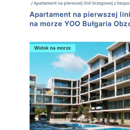
/ Apartament na pierwszej linii brzegowej z bez
Apartament na pierwszej li
na morze YOO Bułgaria Obz
Widok na morze