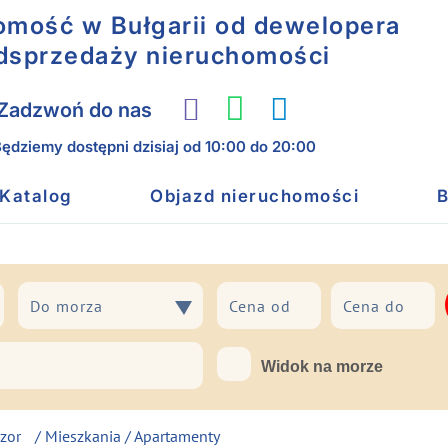
omość w Bułgarii od dewelopera
odsprzedaży nieruchomości
Zadzwoń do nas
ędziemy dostępni dzisiaj
od 10:00 do 20:00
Katalog
Objazd nieruchomości
B
Do morza
Do morza
Widok na morze
zor
/
Mieszkania / Apartamenty