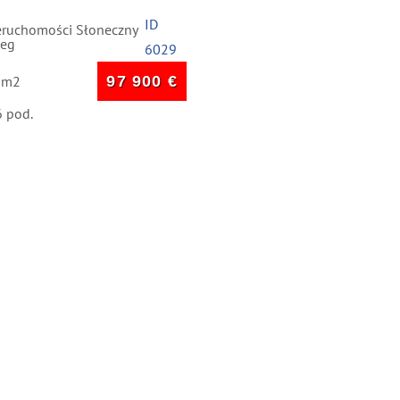
cznym rozkładzie,
zny Brzeg
ID
eruchomości Słoneczny
zeg
6029
 m2
97 900
€
6 pod.