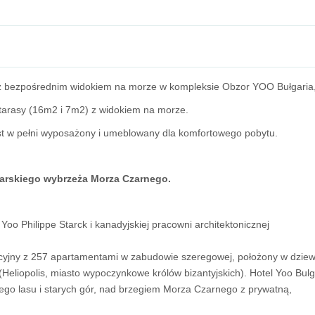
 z bezpośrednim widokiem na morze w kompleksie Obzor YOO Bułgaria
a tarasy (16m2 i 7m2) z widokiem na morze.
st w pełni wyposażony i umeblowany dla komfortowego pobytu.
garskiego wybrzeża Morza Czarnego.
Yoo Philippe Starck i kanadyjskiej pracowni architektonicznej
kacyjny z 257 apartamentami w zabudowie szeregowej, położony w dzie
eliopolis, miasto wypoczynkowe królów bizantyjskich). Hotel Yoo Bulg
ego lasu i starych gór, nad brzegiem Morza Czarnego z prywatną,