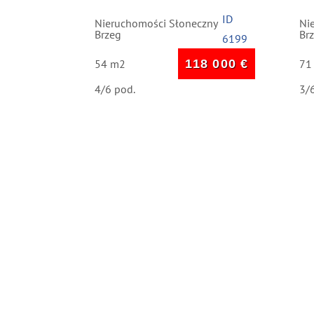
Resort”
prakty
ID
Słonec
Nieruchomości Słoneczny
Ni
Brzeg
Br
6199
54 m2
118 000
€
71
4/6 pod.
3/