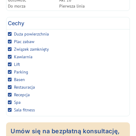
Gotowość
Akt 16
Do morza
Pierwsza linia
Cechy
Duża powierzchnia
Plac zabaw
Związek zamknięty
Kawiarnia
Lift
Parking
Basen
Restauracja
Recepcja
Spa
Sala fitness
Umów się na bezpłatną konsultację,