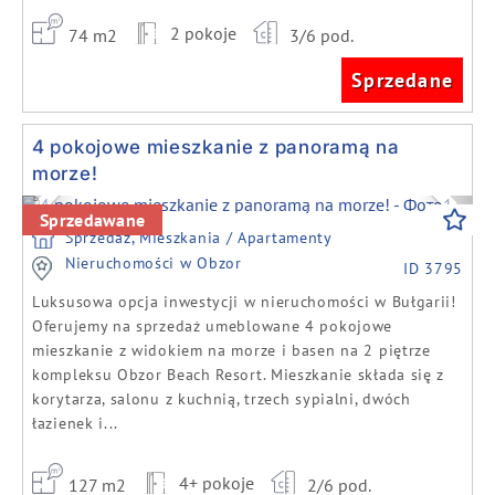
2 pokoje
74 m2
3/6 pod.
Sprzedane
4 pokojowe mieszkanie z panoramą na
morze!
Previous
Next
Sprzedawane
Sprzedaż, Mieszkania / Apartamenty
Nieruchomości w Obzor
ID 3795
Luksusowa opcja inwestycji w nieruchomości w Bułgarii!
Oferujemy na sprzedaż umeblowane 4 pokojowe
mieszkanie z widokiem na morze i basen na 2 piętrze
kompleksu Obzor Beach Resort. Mieszkanie składa się z
korytarza, salonu z kuchnią, trzech sypialni, dwóch
łazienek i...
4+ pokoje
127 m2
2/6 pod.