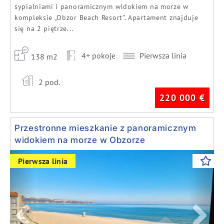
sypialniami i panoramicznym widokiem na morze w
kompleksie „Obzor Beach Resort”. Apartament znajduje
się na 2 piętrze...
4+ pokoje
Pierwsza linia
138 m2
2 pod.
220 000
€
Przestronne mieszkanie z panoramicznym
widokiem na morze w Obzorze
Previous
Next
Pierwsza linia