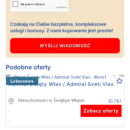
Czekają na Ciebie bezpłatne, kompleksowe
usługi i bonusy. Z nami kupowanie jest proste!
Podobne oferty
Previous
Next
Luksusowa
Admirał Święty Włas / Admiral Sveti Vlas
Nieruchomości w Świętym Własie
ID 787
Zobacz oferty
-
-