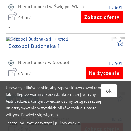
Nieruchomości w Świętym Własie
ID 601
Zobacz oferty
43 m2
-
Previous
Next
Sozopol Budzhaka 1
Nieruchomość w Sozopol
ID 501
Na życzenie
65 m2
-
Używamy plików cookie, aby zapewnić użytkownikom
ok
jak najlepsze warunki korzystania z naszej witryny.
Previous
Next
Luksusowa
Jeśli będziesz kontynuować, założymy, że zgadzasz się
Esteban / Esteban
na otrzymywanie wszystkich plików cookie z naszej
witryny. Dowiedz się więcej o
Nieruchomość w Nessebar
ID 25
naszej polityce dotyczącej plików cookie.
Zobacz oferty
45 m2