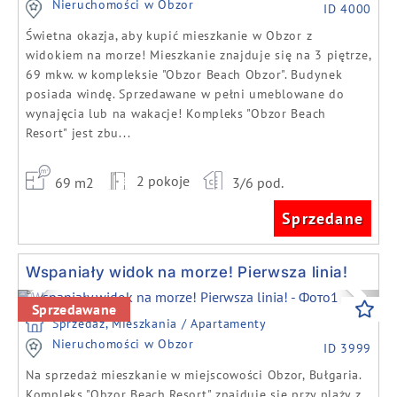
Nieruchomości w Obzor
ID 4000
Świetna okazja, aby kupić mieszkanie w Obzor z
widokiem na morze! Mieszkanie znajduje się na 3 piętrze,
69 mkw. w kompleksie "Obzor Beach Obzor". Budynek
posiada windę. Sprzedawane w pełni umeblowane do
wynajęcia lub na wakacje! Kompleks "Obzor Beach
Resort" jest zbu...
2 pokoje
69 m2
3/6 pod.
Sprzedane
Wspaniały widok na morze! Pierwsza linia!
Previous
Next
Sprzedawane
Sprzedaż, Mieszkania / Apartamenty
Nieruchomości w Obzor
ID 3999
Na sprzedaż mieszkanie w miejscowości Obzor, Bułgaria.
Kompleks "Obzor Beach Resort" znajduje się przy plaży z