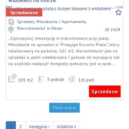
widokiem na morze
Previous
Next
Sprzedawane
Sprzedaż, Mieszkania / Apartamenty
Nieruchomości w Obzor
ID 2429
. Zaproponuj inwestycję w nieruchomość przy plaży.
Mieszkanie na sprzedaż w "Przegląd Kurortu Plaża", który
lokalizowany na parterze, 101 m2. Nieruchomość jest na
sprzedaż w pełni umeblowana i gotowa do wynajęcia lub
na osobiste wakacje! Kompleks położony jest w spok...
3 pokoje
101 m2
1/6 pod.
Sprzedane
Pokaż więcej
1
2
następna ›
ostatnia »