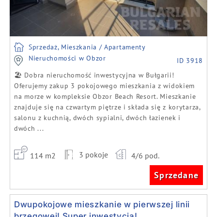
Sprzedaż, Mieszkania / Apartamenty
Nieruchomości w Obzor
ID 3918
🏖️ Dobra nieruchomość inwestycyjna w Bułgarii!
Oferujemy zakup 3 pokojowego mieszkania z widokiem
na morze w kompleksie Obzor Beach Resort. Mieszkanie
znajduje się na czwartym piętrze i składa się z korytarza,
salonu z kuchnią, dwóch sypialni, dwóch łazienek i
dwóch ...
3 pokoje
114 m2
4/6 pod.
Sprzedane
Dwupokojowe mieszkanie w pierwszej linii
brzegowej! Super inwestycja!