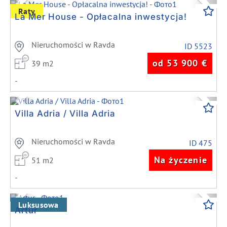
Previous
Next
Raty
La Mer House - Opłacalna inwestycja!
Nieruchomości w Ravda
ID 5523
od 53 900
€
39 m2
-
Previous
Next
Villa Adria / Villa Adria
Nieruchomości w Ravda
ID 475
Na życzenie
51 m2
-
Previous
Next
Luksusowa
Artur