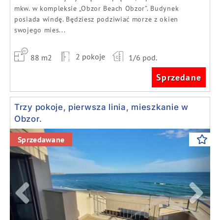
mkw. w kompleksie „Obzor Beach Obzor”. Budynek
posiada windę. Będziesz podziwiać morze z okien
swojego mies...
2 pokoje
88 m2
1/6 pod.
Sprzedane
Trzy pokoje, pierwsza linia, mieszkanie w
Obzor.
Previous
Next
Sprzedawane