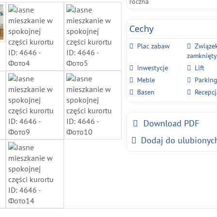
roczna
Cechy
Plac zabaw
Związe
zamknięt
Inwestycje
Lift
Meble
Parkin
Basen
Recepcj
Download PDF
Dodaj do ulubionyc