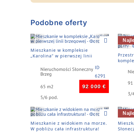
Podobne oferty
Previous
Next
Pre
Najl
Mieszkanie w kompleksie
Przest
„Karolina” w pierwszej linii
komple
brzegowej
plaży
ID
Nieruchomości Słoneczny
Ni
Brzeg
6291
91
65 m2
92 000
€
3/
5/6 pod.
Previous
Next
Pre
Najl
Mieszkanie z widokiem na morze.
Mieszk
W pobliżu cała infrastruktura!
Słonec