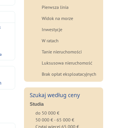
Pierwsza linia
Widok na morze
k
Inwestycje
y
W ratach
g
Tanie nieruchomości
a
Luksusowa nieruchomość
Brak opłat eksploatacyjnych
h
Szukaj według ceny
Studia
do 50 000 €
50 000 € - 65 000 €
Czytaj więcej 65 000 €