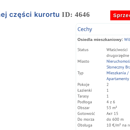
ej części kurortu
ID: 4646
Sprze
Cechy
Wil
Osiedla mieszkaniowy:
Status
Właściwości
drugorzędne
Miasto
Nieruchomoś
Słoneczny Br
Typ
Mieszkania /
Apartamenty
Pokoje
2
Łazienki
1
Tarasy
1
Podłoga
4 z 6
Obszar
53 m²
Gotowość
Акт 15
Do morza
do 600 m
Obsługa
10 €/m² na r