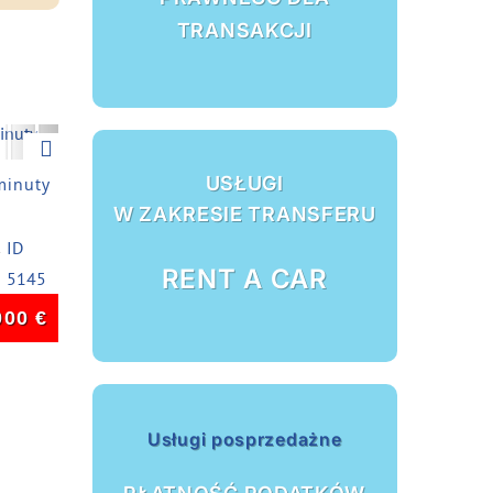
TRANSAKCJI
Next
USŁUGI
minuty
W ZAKRESIE TRANSFERU
ID
RENT A CAR
5145
000
€
Usługi posprzedażne