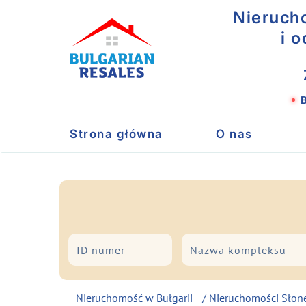
Nieruch
i 
B
Strona główna
O nas
Miasto
Typ
Nieruchomość w Bułgarii
/
Nieruchomości Słon