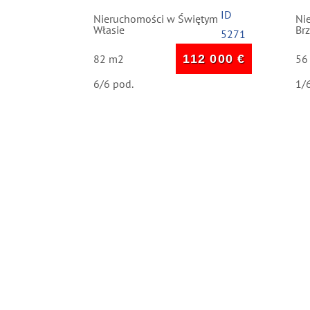
ID
Nieruchomości w Świętym
Ni
Własie
Br
5271
82 m2
112 000
€
56
6/6 pod.
1/