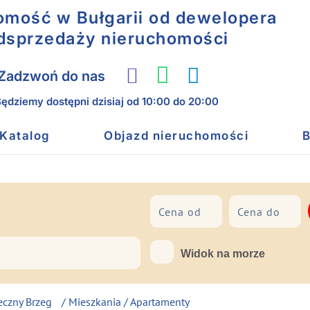
omość w Bułgarii od dewelopera
odsprzedaży nieruchomości
Zadzwoń do nas
ędziemy dostępni dzisiaj
od 10:00 do 20:00
Katalog
Objazd nieruchomości
B
Do morza
Widok na morze
eczny Brzeg
/
Mieszkania / Apartamenty