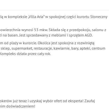
ią w kompleksie „Villa Aria” w spokojnej części kurortu Słoneczny
 powierzchnia wynosi 53 mkw. Składa się z przedpokoju, salonu z
odzi na basen. Jest sprzedawany z meblami i sprzętem AGD.
 od plaży w kurorcie. Okolica jest spokojna z rozwiniętą
 sklep, supermarket, restauracje, kawiarnie, bary, apteki, centrum
ompleks działa przez cały rok.
erów już teraz i uzyskaj wybór ofert od eksperta! Zaufaj
tnim doświadczeniem!