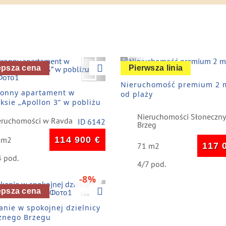
vious
Next
Previous
epsza cena
Pierwsza linia
Nieruchomość premium 2 
ronny apartament w
od plaży
ksie „Apollon 3” w pobliżu
Nieruchomości Słoneczny
eruchomości w Ravda
ID 6142
Brzeg
 m2
114 900
€
71 m2
117 
4 pod.
4/7 pod.
-8%
vious
Next
epsza cena
anie w spokojnej dzielnicy
znego Brzegu