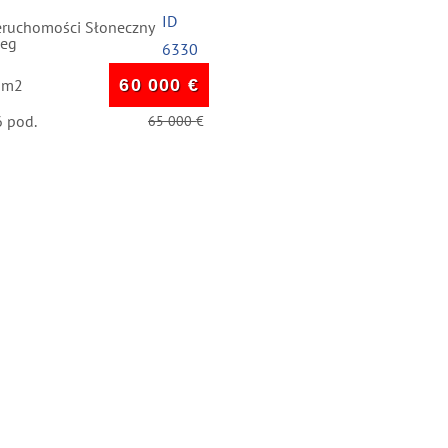
ID
eruchomości Słoneczny
zeg
6330
 m2
60 000
€
6 pod.
65 000
€