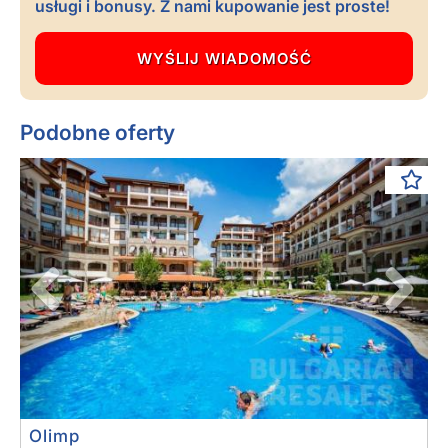
usługi i bonusy. Z nami kupowanie jest proste!
Podobne oferty
Previous
Next
Olimp