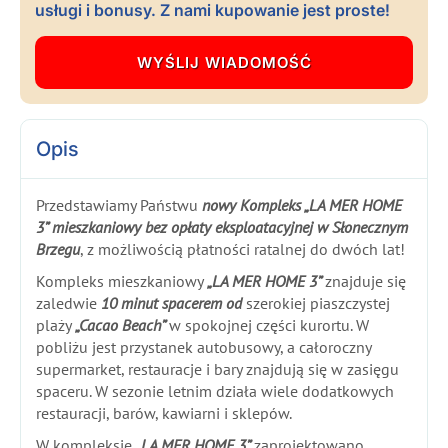
usługi i bonusy. Z nami kupowanie jest proste!
Opis
Przedstawiamy Państwu
nowy Kompleks „LA MER HOME
3” mieszkaniowy bez opłaty eksploatacyjnej w Słonecznym
Brzegu
, z możliwością płatności ratalnej do dwóch lat!
Kompleks mieszkaniowy
„LA MER HOME 3”
znajduje się
zaledwie
10 minut spacerem od
szerokiej piaszczystej
plaży
„Cacao Beach”
w spokojnej części kurortu. W
pobliżu jest przystanek autobusowy, a całoroczny
supermarket, restauracje i bary znajdują się w zasięgu
spaceru. W sezonie letnim działa wiele dodatkowych
restauracji, barów, kawiarni i sklepów.
W kompleksie
„LA MER HOME 3”
zaprojektowano