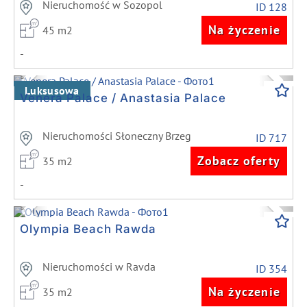
Nieruchomość w Sozopol
ID 128
Na życzenie
45 m2
-
Previous
Next
Luksusowa
Venera Palace / Anastasia Palace
Nieruchomości Słoneczny Brzeg
ID 717
Zobacz oferty
35 m2
-
Previous
Next
Olympia Beach Rawda
Nieruchomości w Ravda
ID 354
Na życzenie
35 m2