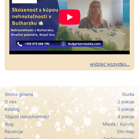
widzieć wszystko...
Strona główna
Studia
O nas
2 pokoje
Katalog
3 pokoje
Objazd nieruchomości
4 pokoje
Blog
Miasta / Кurorty
Recenzje
Site map
Kontakt
Od Dewelopera