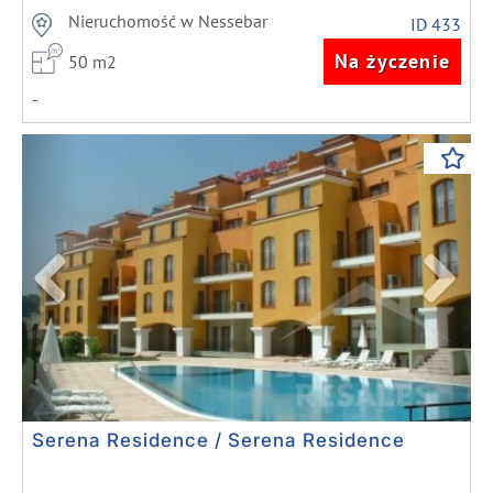
Nieruchomość w Nessebar
ID 433
Na życzenie
50 m2
-
Previous
Next
Serena Residence / Serena Residence