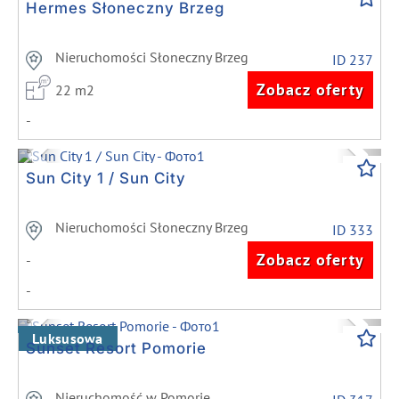
Hermes Słoneczny Brzeg
Nieruchomości Słoneczny Brzeg
ID 237
Zobacz oferty
22 m2
-
Previous
Next
Sun City 1 / Sun City
Nieruchomości Słoneczny Brzeg
ID 333
Zobacz oferty
-
-
Previous
Next
Luksusowa
Sunset Resort Pomorie
Nieruchomość w Pomorie