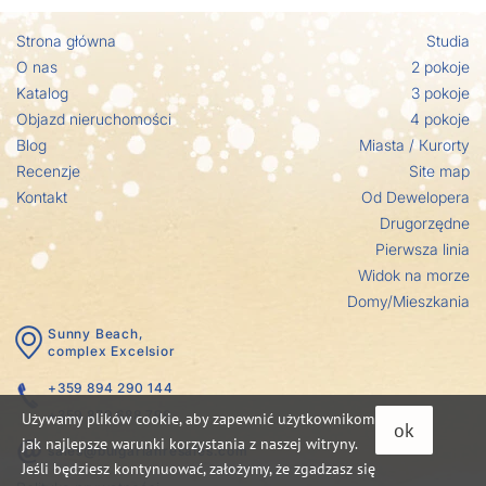
Strona główna
Studia
O nas
2 pokoje
Katalog
3 pokoje
Objazd nieruchomości
4 pokoje
Blog
Miasta / Кurorty
Recenzje
Site map
Kontakt
Od Dewelopera
Drugorzędne
Pierwsza linia
Widok na morze
Domy/Mieszkania
Sunny Beach,
complex Excelsior
+359 894 290 144
+359 879 688 796
Używamy plików cookie, aby zapewnić użytkownikom
ok
jak najlepsze warunki korzystania z naszej witryny.
sales@bulgarianresales.com
Jeśli będziesz kontynuować, założymy, że zgadzasz się