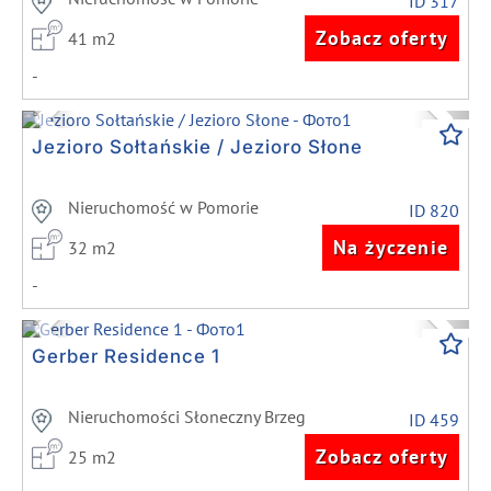
ID 317
Zobacz oferty
41 m2
-
Previous
Next
Jezioro Sołtańskie / Jezioro Słone
Nieruchomość w Pomorie
ID 820
Na życzenie
32 m2
-
Previous
Next
Gerber Residence 1
Nieruchomości Słoneczny Brzeg
ID 459
Zobacz oferty
25 m2