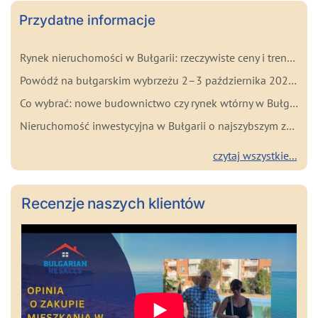
Przydatne informacje
Rynek nieruchomości w Bułgarii: rzeczywiste ceny i trendy na początku 2026 roku
Powódź na bułgarskim wybrzeżu 2–3 października 2025: najważniejsze fakty dla kupujących
Co wybrać: nowe budownictwo czy rynek wtórny w Bułgarii? Zalety i wady każdego rozwiązania
Nieruchomość inwestycyjna w Bułgarii o najszybszym zwrocie
czytaj wszystkie...
Recenzje naszych klientów