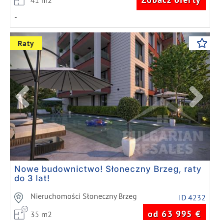
41 m2
-
Previous
Next
Raty
Nowe budownictwo! Słoneczny Brzeg, raty
do 3 lat!
Nieruchomości Słoneczny Brzeg
ID 4232
od 63 995
€
35 m2