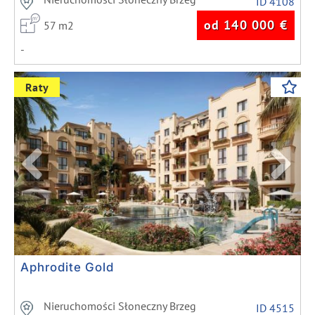
ID 4108
od 140 000
€
57 m2
-
Previous
Next
Raty
Aphrodite Gold
Nieruchomości Słoneczny Brzeg
ID 4515