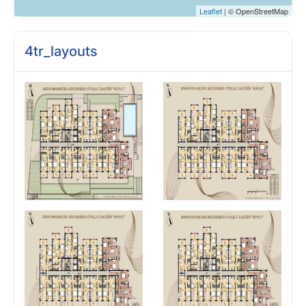
Leaflet
| © OpenStreetMap
4tr_layouts