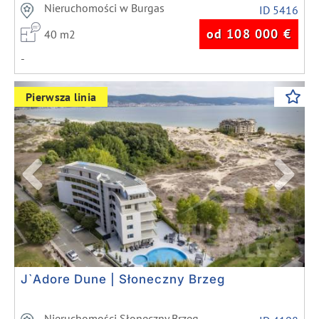
Nieruchomości w Burgas
ID 5416
od 108 000
€
40 m2
-
Previous
Next
Pierwsza linia
J`Adore Dune | Słoneczny Brzeg
Nieruchomości Słoneczny Brzeg