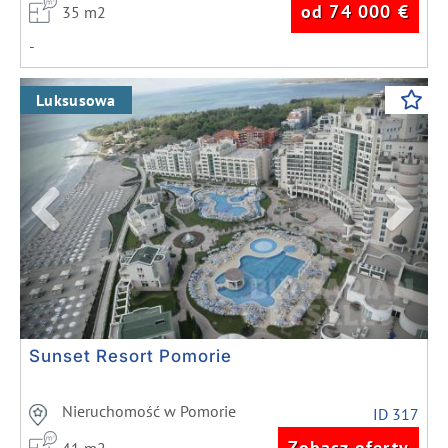
od 74 000
€
35 m2
-
Previous
Next
Luksusowa
Sunset Resort Pomorie
Nieruchomość w Pomorie
ID 317
Zobacz oferty