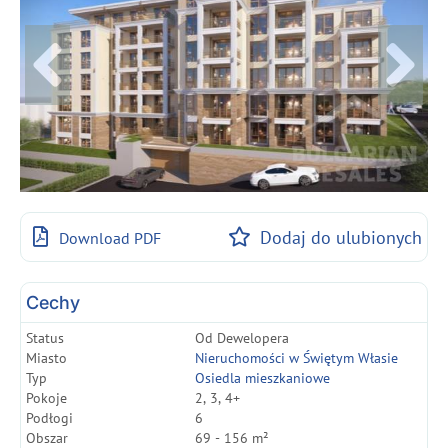
Dodaj do ulubionych
Download PDF
Cechy
Status
Od Dewelopera
Miasto
Nieruchomości w Świętym Własie
Typ
Osiedla mieszkaniowe
Pokoje
2, 3, 4+
Podłogi
6
Obszar
69 - 156 m²