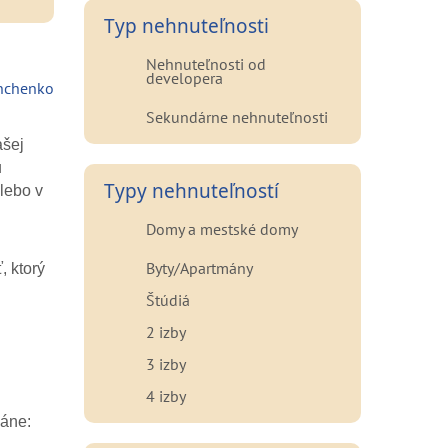
Typ nehnuteľnosti
Nehnuteľnosti od
developera
nchenko
Sekundárne nehnuteľnosti
ašej
u
Typy nehnuteľností
lebo v
Domy a mestské domy
Byty/Apartmány
, ktorý
Štúdiá
2 izby
3 izby
4 izby
láne: