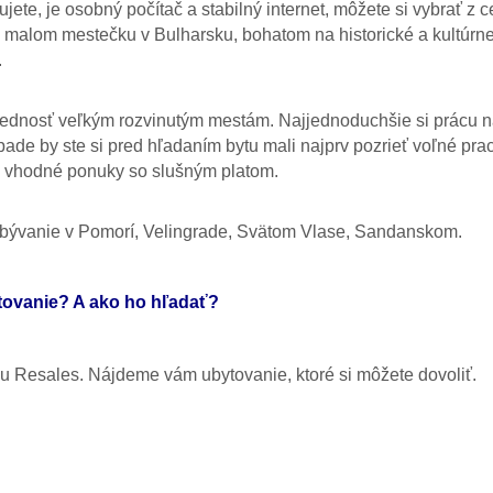
jete, je osobný počítač a stabilný internet, môžete si vybrať z 
 v malom mestečku v Bulharsku, bohatom na historické a kultúrn
.
prednosť veľkým rozvinutým mestám. Najjednoduchšie si prácu n
pade by ste si pred hľadaním bytu mali najprv pozrieť voľné pr
é vhodné ponuky so slušným platom.
bývanie v Pomorí, Velingrade, Svätom Vlase, Sandanskom.
tovanie? A ako ho hľadať?
u Resales. Nájdeme vám ubytovanie, ktoré si môžete dovoliť.