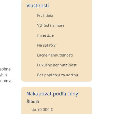
Vlastnosti
Prvá línia
Výhľad na more
Investície
Na splátky
Lacné nehnuteľnosti
Luxusné nehnuteľnosti
osobne
Bez poplatku za údržbu
yb a
ojnom a
Nakupovať podľa ceny
Štúdiá
do 50 000 €