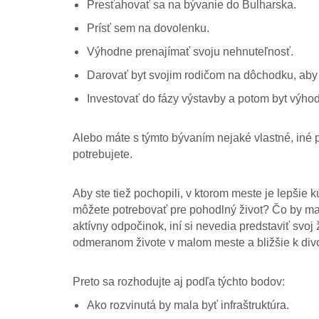
Presťahovať sa na bývanie do Bulharska.
Prísť sem na dovolenku.
Výhodne prenajímať svoju nehnuteľnosť.
Darovať byt svojim rodičom na dôchodku, aby m
Investovať do fázy výstavby a potom byt výho
Alebo máte s týmto bývaním nejaké vlastné, iné 
potrebujete.
Aby ste tiež pochopili, v ktorom meste je lepšie 
môžete potrebovať pre pohodlný život? Čo by malo
aktívny odpočinok, iní si nevedia predstaviť svoj
odmeranom živote v malom meste a bližšie k div
Preto sa rozhodujte aj podľa týchto bodov:
Ako rozvinutá by mala byť infraštruktúra.