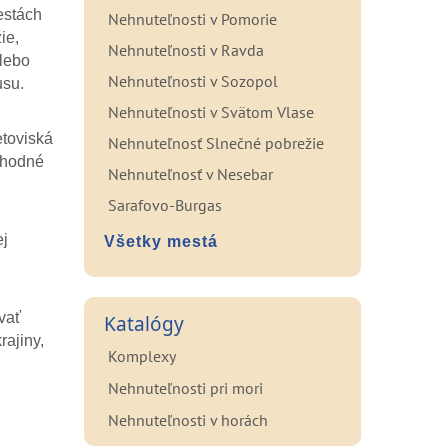
estách
Nehnuteľnosti v Pomorie
ie,
Nehnuteľnosti v Ravda
alebo
Nehnuteľnosti v Sozopol
usu.
Nehnuteľnosti v Svätom Vlase
etoviská
Nehnuteľnosť Slnečné pobrežie
 vhodné
Nehnuteľnosť v Nesebar
Sarafovo-Burgas
ej
Všetky mestá
vať
Katalógy
rajiny,
Komplexy
Nehnuteľnosti pri mori
Nehnuteľnosti v horách