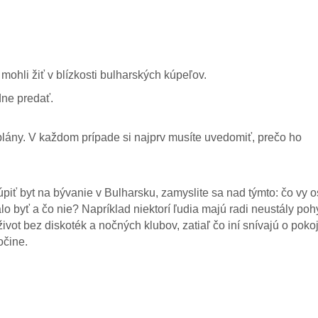
ohli žiť v blízkosti bulharských kúpeľov.
dne predať.
plány. V každom prípade si najprv musíte uvedomiť, prečo ho
kúpiť byt na bývanie v Bulharsku, zamyslite sa nad týmto: čo vy 
 byť a čo nie? Napríklad niektorí ľudia majú radi neustály poh
 život bez diskoték a nočných klubov, zatiaľ čo iní snívajú o pok
očine.