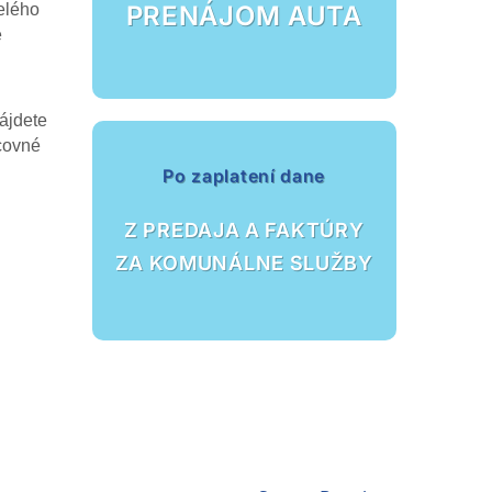
celého
PRENÁJOM AUTA
e
ájdete
acovné
Po zaplatení dane
Z PREDAJA A FAKTÚRY
ZA KOMUNÁLNE SLUŽBY