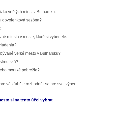
lízko veľkých miest v Bulharsku.
ačí dovolenková sezóna?
i.
vné miesta v meste, ktoré si vyberiete.
ariadenia?
obývané veľké mesto v Bulharsku?
strediská?
alebo morské pobrežie?
pre vás ľahšie rozhodnúť sa pre svoj výber.
esto si na tento účel vybrať