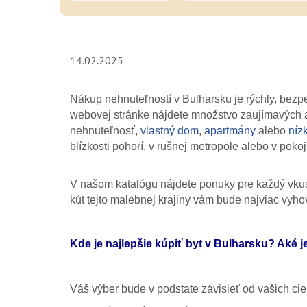
14.02.2025
Nákup nehnuteľností v Bulharsku je rýchly, bez
webovej stránke nájdete množstvo zaujímavých a
nehnuteľnosť,
vlastný dom
,
apartmány
alebo
níz
blízkosti pohorí, v rušnej metropole alebo v poko
V našom katalógu nájdete ponuky pre každý vkus. A
kút tejto malebnej krajiny vám bude najviac vyh
Kde je najlepšie kúpiť byt v Bulharsku? Aké 
Váš výber bude v podstate závisieť od vašich ci