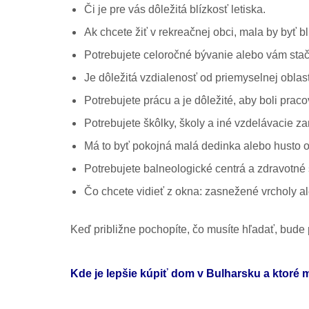
Či je pre vás dôležitá blízkosť letiska.
Ak chcete žiť v rekreačnej obci, mala by byť b
Potrebujete celoročné bývanie alebo vám st
Je dôležitá vzdialenosť od priemyselnej oblast
Potrebujete prácu a je dôležité, aby boli praco
Potrebujete škôlky, školy a iné vzdelávacie z
Má to byť pokojná malá dedinka alebo husto 
Potrebujete balneologické centrá a zdravotné 
Čo chcete vidieť z okna: zasnežené vrcholy 
Keď približne pochopíte, čo musíte hľadať, bude 
Kde je lepšie kúpiť dom v Bulharsku a ktoré m