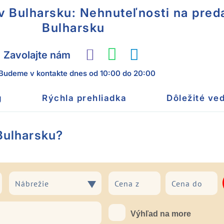
v Bulharsku: Nehnuteľnosti na preda
Bulharsku
Zavolajte nám
Budeme v kontakte dnes
od 10:00 do 20:00
g
Rýchla prehliadka
Dôležité ved
 Bulharsku?
Nábrežie
Nábrežie
Výhľad na more