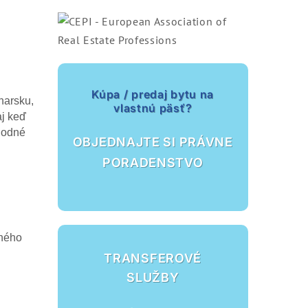
Kúpa / predaj bytu na
harsku,
vlastnú päsť?
aj keď
Vhodné
OBJEDNAJTE SI PRÁVNE
PORADENSTVO
iného
TRANSFEROVÉ
SLUŽBY