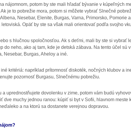
li na nájomnom, potom by ste mali hľadať bývanie v kúpeľných m
Ak je to pobrežie mora, potom si môžete vybrať Slnečné pobrež
, Albena, Nesebar, Elenite, Burgas, Varna, Primorsko, Pomorie 
letoviská. Opäť by ste sa však mali orientovať podľa svojho vk
bo s hlučnou spoločnosťou. Ak s deťmi, mali by ste si vybrať l
p do neho, ako aj tam, kde je detská zábava. Na tento účel sú
a, Nesebar, Burgas, Aheloy a iné.
iné kritériá: napríklad prítomnosť diskoték, nočných klubov a in
venujte pozornosť Burgasu, Slnečnému pobrežiu.
u a uprednostňujete dovolenku v zime, potom vám budú vyhovo
dve muchy jednou ranou: kúpiť si byt v Sofii, hlavnom meste k
 neďaleko a na ktorú sa dostanete verejnou dopravou.
enájom?