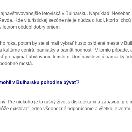
 najnavštevovanejšie letoviská v Bulharsku. Napríklad: Nesebar,
vda. Kde v turistickej sezóne nie je núdza o ľudí, ktorí si chcú
 v letnom období dobrý príjem.
o roka, potom by ste si mali vybrať husto osídlené mestá v Bul
a kultúrne centrá, pamiatky a pamätihodnosti. V tomto prípade, 
ť prenajímať ubytovanie turistom, ktorí navštevujú pamiatky. 
a podobné mestá.
te mohli v Bulharsku pohodlne bývať?
ý. Pre niekoho je to rušný život s diskotékami a zábavou, pre 
môže existovať jedno všeobecné odporúčanie a všetko je veľmi