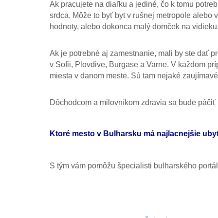
Ak pracujete na diaľku a jediné, čo k tomu potrebu
srdca. Môže to byť byt v rušnej metropole alebo
hodnoty, alebo dokonca malý domček na vidieku
Ak je potrebné aj zamestnanie, mali by ste dať 
v Sofii, Plovdive, Burgase a Varne. V každom prí
miesta v danom meste. Sú tam nejaké zaujímav
Dôchodcom a milovníkom zdravia sa bude páčiť 
Ktoré mesto v Bulharsku má najlacnejšie uby
S tým vám pomôžu špecialisti bulharského portál