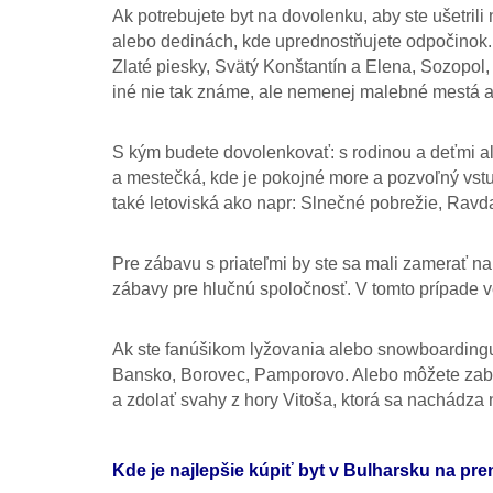
Ak potrebujete byt na dovolenku, aby ste ušetri
alebo dedinách, kde uprednostňujete odpočinok. 
Zlaté piesky, Svätý Konštantín a Elena, Sozopol
iné nie tak známe, ale nemenej malebné mestá a 
S kým budete dovolenkovať: s rodinou a deťmi ale
a mestečká, kde je pokojné more a pozvoľný vstu
také letoviská ako napr: Slnečné pobrežie, Ravd
Pre zábavu s priateľmi by ste sa mali zamerať na 
zábavy pre hlučnú spoločnosť. V tomto prípade 
Ak ste fanúšikom lyžovania alebo snowboarding
Bansko, Borovec, Pamporovo. Alebo môžete zabiť 
a zdolať svahy z hory Vitoša, ktorá sa nachádza
Kde je najlepšie kúpiť byt v Bulharsku na pr