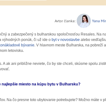
Avtor članka:
Yana Mi
pečný a zabezpečený s bulharskou spoločnosťou Resales. Na n
 výhodných ponúk, či už ide o
byt v novostavbe
alebo vedľajši
konákladové bývanie
. V hlavnom meste Bulharska, na pobreží a
jnom letovisku.
 ak ani približne neviete, čo by ste chceli, skúsme spolu zistiť
ovovať.
je najlepšie miesto na kúpu bytu v Bulharsku?
eľov. Na čo presne toto ubytovanie potrebujete? Možno máte v p