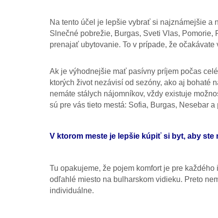
Na tento účel je lepšie vybrať si najznámejšie a
Slnečné pobrežie, Burgas, Sveti Vlas, Pomorie, Ra
prenajať ubytovanie. To v prípade, že očakávate
Ak je výhodnejšie mať pasívny príjem počas celéh
ktorých život nezávisí od sezóny, ako aj bohaté n
nemáte stálych nájomníkov, vždy existuje možnos
sú pre vás tieto mestá: Sofia, Burgas, Nesebar 
V ktorom meste je lepšie kúpiť si byt, aby s
Tu opakujeme, že pojem komfort je pre každého in
odľahlé miesto na bulharskom vidieku. Preto ne
individuálne.