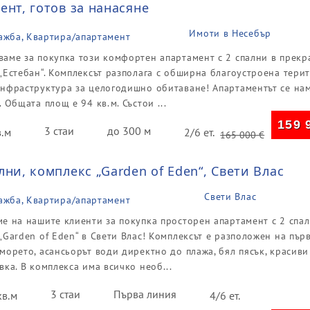
ент, готов за нанасяне
Имоти в Несебър
ажба, Квартира/апартамент
аме за покупка този комфортен апартамент с 2 спални в прекр
„Естебан“. Комплексът разполага с обширна благоустроена тери
нфраструктура за целогодишно обитаване! Апартаментът се на
. Общата площ е 94 кв.м. Състои ...
159 
3 стаи
до 300 м
в.м
2/6 ет.
165 000
€
лни, комплекс „Garden of Eden“, Свети Влас
Свети Влас
ажба, Квартира/апартамент
е на нашите клиенти за покупка просторен апартамент с 2 спал
„Garden of Eden“ в Свети Влас! Комплексът е разположен на пър
морето, асансьорът води директно до плажа, бял пясък, красиви
вка. В комплекса има всичко необ...
3 стаи
Първа линия
кв.м
4/6 ет.