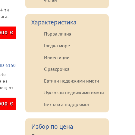
4 стаи
 4-ти
аса.
Характеристика
000
€
Първа линия
Гледка море
Инвестиции
ID 6150
С разсрочка
elo
Евтини недвижими имоти
а на
лощ от
Луксозни недвижими имоти
000
€
Без такса поддръжка
Избор по цена