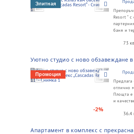
Previous
Next
Прод
Элитная
Препоръчв
Resort “ 
партерния
баня и те
73 к
Уютно студио с ново обзавеждане в 
Previous
Next
Прод
Промоция
Предлага 
отлично м
Площта е
и качеств
-2%
36.4 
Апартамент в комплекс с прекрасна