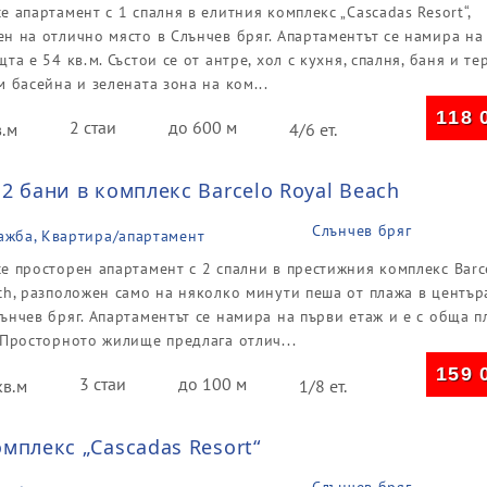
е апартамент с 1 спалня в елитния комплекс „Cascadas Resort“,
н на отлично място в Слънчев бряг. Апартаментът се намира на
та е 54 кв.м. Състои се от антре, хол с кухня, спалня, баня и тер
м басейна и зелената зона на ком...
118 
2 стаи
до 600 м
в.м
4/6 ет.
2 бани в комплекс Barcelo Royal Beach
Слънчев бряг
ажба, Квартира/апартамент
е просторен апартамент с 2 спални в престижния комплекс Barc
ch, разположен само на няколко минути пеша от плажа в център
ънчев бряг. Апартаментът се намира на първи етаж и е с обща п
 Просторното жилище предлага отлич...
159 
3 стаи
до 100 м
кв.м
1/8 ет.
мплекс „Cascadas Resort“