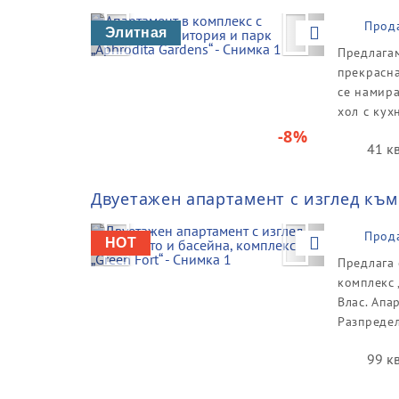
Previous
Next
Прод
Элитная
Предлагам
прекрасна
се намира
хол с кухн
-8%
41 к
Двуетажен апартамент с изглед към 
Previous
Next
Прод
HOT
Предлага 
комплекс 
Влас. Апа
Разпредел
99 к