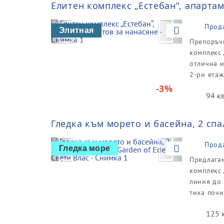
Елитен комплекс „Естебан“, апартам
Previous
Next
Прод
Элитная
Препоръчв
комплекс 
отлична и
2-ри етаж
-3%
94 к
Гледка към морето и басейна, 2 спа
Previous
Next
Прод
Гледка море
Предлагам
комплекс 
линия до 
тиха почи
125 