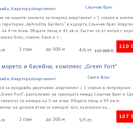
Слънчев бряг
ажба, Квартира/апартамент
е на нашите клиенти за покупка апартамент с 1 спалня в компл
 територия „Aphrodita Gardens“ в курорта Слънчев бряг. Апарта
 на 4-ти етаж. Общата площ е 41 кв.м. Състои се от антре с кор
енски бокс, спалня, баня и т...
110 
2 стаи
до 500 м
в.м
4/6 ет.
119 000
€
морето и басейна, комплекс „Green Fort“
Свети Влас
ажба, Квартира/апартамент
се за продажба двуетажен апартамент с 1 спалня в популярния
„Green Fort“, разположен на границата между Слънчев бряг и Св
ртаментът се намира на 5-ия етаж. Общата площ е 99 кв.м.
ение: на долния етаж се намират хол, кухненски къ...
107 
2 стаи
до 200 м
в.м
5/5 ет.