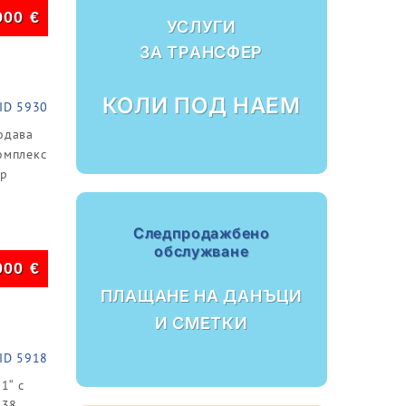
900
€
УСЛУГИ
ЗА ТРАНСФЕР
КОЛИ ПОД НАЕМ
ID 5930
одава
омплекс
ер
Следпродажбено
обслужване
000
€
ПЛАЩАНЕ НА ДАНЪЦИ
И СМЕТКИ
ID 5918
1“ с
 38