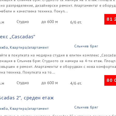
бно разпределение, дизайнерски ремонт. Апартаментът е оборуд
ебели и качествена техника. Покуп...
81 
Студио
до 600 м
в.м
6/6 ет.
екс „Cascadas“
Слънчев бряг
ажба, Квартира/апартамент
йте в покупката на модерна студия в елитен комплекс „Cascadas
окация в Слънчев бряг. Студиото се намира на 4-ти етаж. Площт
Извършен е ремонт. Апартаментът е оборудван с нова комфортн
ена техника. Покупката на то...
80 
Студио
до 600 м
в.м
4/6 ет.
cadas 2“, среден етаж
Слънчев бряг
ажба, Квартира/апартамент