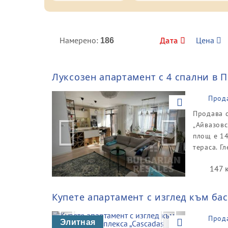
Намерено:
Дата
Цена
186
Луксозен апартамент с 4 спални в 
Previous
Next
Прод
Продава с
„Айвазовс
площ е 14
тераса. Г
147 
Купете апартамент с изглед към бас
Previous
Next
Прод
Элитная