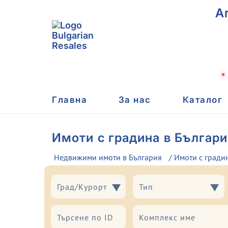
А
Главна
За нас
Каталог
Имоти с градина в Българи
Недвижими имоти в България
/ Имоти с гради
Град/Курорт
Тип
Град/Курорт
Тип