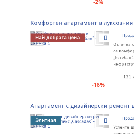
-2%
Комфортен апартамент в луксозния 
Previous
Next
Прод
Най-добрата цена
Отлична о
се комфор
„Естебан“
инфрастру
121 
-16%
Апартамент с дизайнерски ремонт в
Previous
Next
Прод
Элитная
Успейте д
отлична л