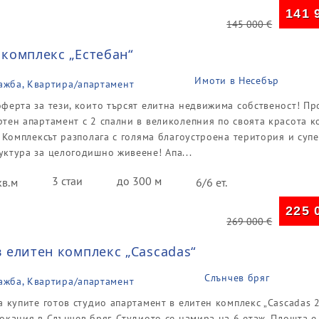
141 
145 000
€
комплекс „Естебан“
Имоти в Несебър
ажба, Квартира/апартамент
ферта за тези, които търсят елитна недвижима собственост! Пр
тен апартамент с 2 спални в великолепния по своята красота к
. Комплексът разполага с голяма благоустроена територия и суп
ктура за целогодишно живеене! Апа...
3 стаи
до 300 м
кв.м
6/6 ет.
225 
269 000
€
 елитен комплекс „Cascadas“
Слънчев бряг
ажба, Квартира/апартамент
а купите готов студио апартамент в елитен комплекс „Cascadas 2
окация в Слънчев бряг. Студиото се намира на 6 етаж. Площта е