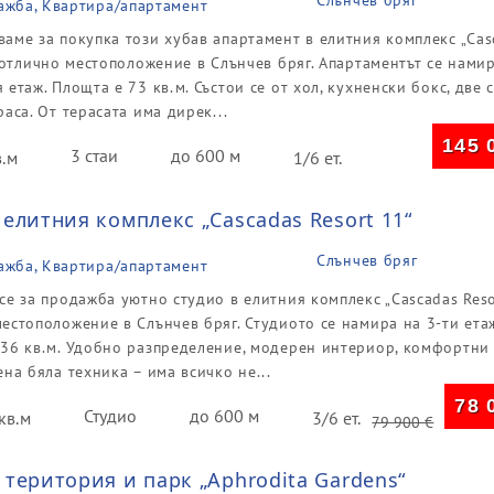
Слънчев бряг
ажба, Квартира/апартамент
аме за покупка този хубав апартамент в елитния комплекс „Cas
с отлично местоположение в Слънчев бряг. Апартаментът се нами
 етаж. Площта е 73 кв.м. Състои се от хол, кухненски бокс, две 
раса. От терасата има дирек...
145 
3 стаи
до 600 м
в.м
1/6 ет.
елитния комплекс „Cascadas Resort 11“
Слънчев бряг
ажба, Квартира/апартамент
се за продажба уютно студио в елитния комплекс „Cascadas Reso
естоположение в Слънчев бряг. Студиото се намира на 3-ти ета
 36 кв.м. Удобно разпределение, модерен интериор, комфортни
ена бяла техника – има всичко не...
78 
Студио
до 600 м
кв.м
3/6 ет.
79 900
€
 територия и парк „Aphrodita Gardens“