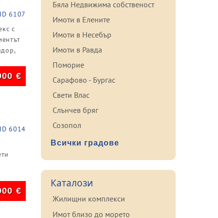
Бяла Недвижима собственост
ID 6107
Имоти в Елените
екс с
Имоти в Несебър
ментът
Имоти в Равда
идор,
Поморие
000
€
Сарафово - Бургас
Свети Влас
Слънчев бряг
Созопол
ID 6014
Всички градове
ети
Каталози
900
€
Жилищни комплекси
Имот близо до морето