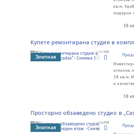
кв.м. Удо
модерни м
38 к
Купете ремонтирана студия в компл
Previous
Next
Прод
Элитная
Инвестира
отлична л
38 кв.м. 
и качеств
38 к
Просторно обзаведено студио в „Cas
Previous
Next
Прод
Элитная