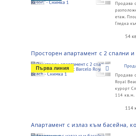
Продава с
разположе
етаж. Площ
Гледка къ
54 к
Просторен апартамент с 2 спални и 
Previous
Next
Прод
Първа линия
Продава с
Royal Bea
курорт Сл
114 кв.м.
114 
Апартамент с излаз към басейна, ко