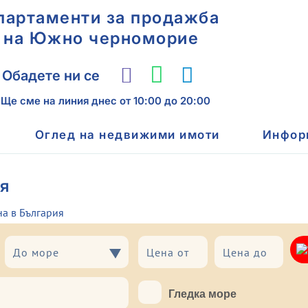
партаменти за продажба
на Южно черноморие
Обадете ни се
Ще сме на линия днес
от 10:00 до 20:00
Оглед на недвижими имоти
Инфор
я
на в България
До море
До море
Гледка море