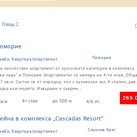
Площ
Поморие
Поморие
ажба, Квартира/апартамент
е многостаен апартамент от луксозната категория в комплекса
ки парк“ в Поморие. Апартаментът се намира на 4-ти етаж. Общ
7 кв.м. Състои се от коридор, хол с кухненски кът, 4 спални, две
ледка към морето. Извършен е съврем...
265 
4+ стаи
до 300 м
кв.м
4/6 ет.
ейна в комплекса „Cascadas Resort“
Слънчев бряг
ажба, Квартира/апартамент