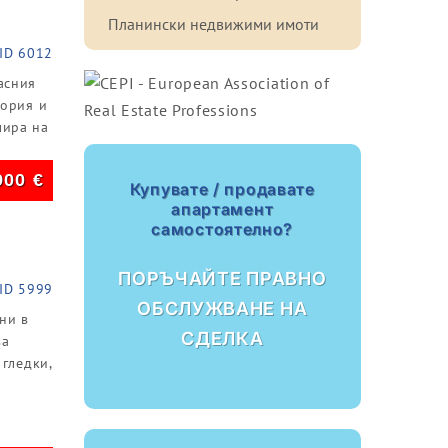
Планински недвижими имоти
ID 6012
асния
тория и
мира на
900
€
Купувате / продавате
апартамент
самостоятелно?
ПОРЪЧАЙТЕ ПРАВНО
ID 5999
ОБСЛУЖВАНЕ НА
ни в
СДЕЛКА
ва
 гледки,