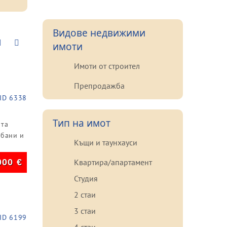
Видове недвижими
имоти
Имоти от строител
Препродажба
ID 6338
Тип на имот
ата
 бани и
Къщи и таунхауси
000
€
Квартира/апартамент
Студия
2 стаи
3 стаи
ID 6199