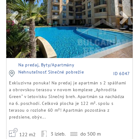
Na predaj, Byty/Apartmány
Nehnuteľnosť Slnečné pobrežie
ID 6047
Exkluzívna ponuka! Na predaj je apartmán s 2 spálňami
a obrovskou terasou v novom komplexe „Aphrodita
Green“ v letovisku Slnečný breh. Apartmán sa nachádza
na 6. poschodí. Celková plocha je 122 m². spolu s
terasou o rozlohe 60 m²! Apartmán pozostáva z
predsiene, obýv...
3 izieb.
do 500 m
122 m2