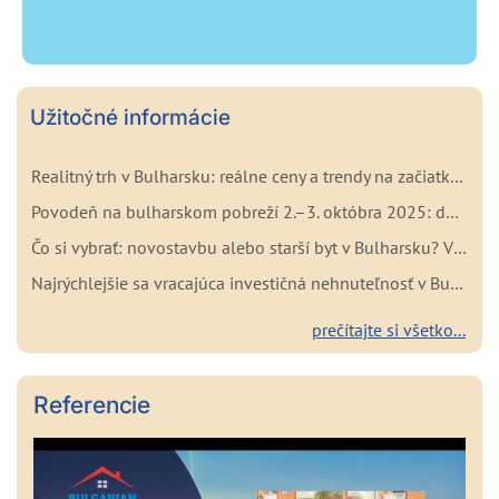
Užitočné informácie
Realitný trh v Bulharsku: reálne ceny a trendy na začiatku roka 2026
Povodeň na bulharskom pobreží 2.–3. októbra 2025: dôležité fakty pre kupujúcich a investorov
Čo si vybrať: novostavbu alebo starší byt v Bulharsku? Výhody a nevýhody oboch možností
Najrýchlejšie sa vracajúca investičná nehnuteľnosť v Bulharsku
prečítajte si všetko...
Referencie