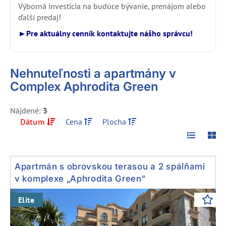
Výborná investícia na budúce bývanie, prenájom alebo
ďalší predaj!
►Pre aktuálny cenník kontaktujte nášho správcu!
Nehnuteľnosti a apartmány v
Complex Aphrodita Green
Nájdené:
3
Dátum
Cena
Plocha
Apartmán s obrovskou terasou a 2 spálňami
v komplexe „Aphrodita Green“
Previous
Next
Elite