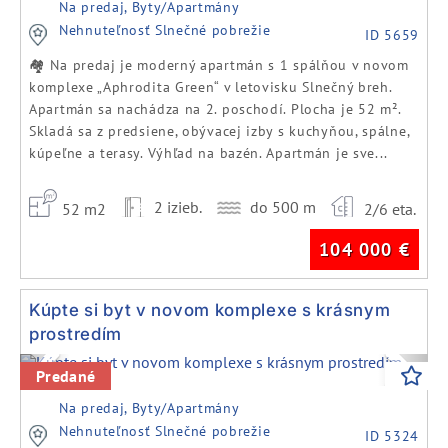
Na predaj, Byty/Apartmány
Nehnuteľnosť Slnečné pobrežie
ID 5659
🏘️ Na predaj je moderný apartmán s 1 spálňou v novom
komplexe „Aphrodita Green“ v letovisku Slnečný breh.
Apartmán sa nachádza na 2. poschodí. Plocha je 52 m².
Skladá sa z predsiene, obývacej izby s kuchyňou, spálne,
kúpeľne a terasy. Výhľad na bazén. Apartmán je sve...
2 izieb.
do 500 m
52 m2
2/6 eta.
104 000
€
Kúpte si byt v novom komplexe s krásnym
prostredím
Previous
Next
Predané
Na predaj, Byty/Apartmány
Nehnuteľnosť Slnečné pobrežie
ID 5324