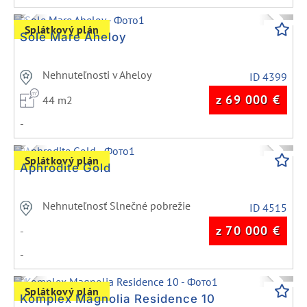
Previous
Next
Splátkový plán
Sole Mare Aheloy
Nehnuteľnosti v Aheloy
ID 4399
z 69 000
€
44 m2
-
Previous
Next
Splátkový plán
Aphrodite Gold
Nehnuteľnosť Slnečné pobrežie
ID 4515
z 70 000
€
-
-
Previous
Next
Splátkový plán
Komplex Magnolia Residence 10