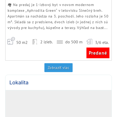
🏘️ Na predaj je 1-izbový byt v novom modernom
komplexe „Aphrodita Green“ v letovisku Slnečný breh.
Apartmán sa nachádza na 3. poschodí. Jeho rozloha je 50
m². Skladá sa z predsiene, dvoch izieb (v jednej z nich sú
vývody pre kuchyňu), kúpeľne a terasy. Výhľad na bazé...
2 izieb.
do 500 m
50 m2
3/6 eta.
Predané
Zobraziť viac
Lokalita