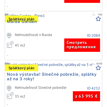
-
Previous
Next
Splátkový plán
Marea Garden
Nehnuteľnosti v Ravda
ID 2084
Смотреть
45 m2
предложения
-
Previous
Next
Splátkový plán
Nová výstavba! Slnečné pobrežie, splátky
až na 3 roky!
Nehnuteľnosť Slnečné pobrežie
ID 4232
z 63 995
€
35 m2
-