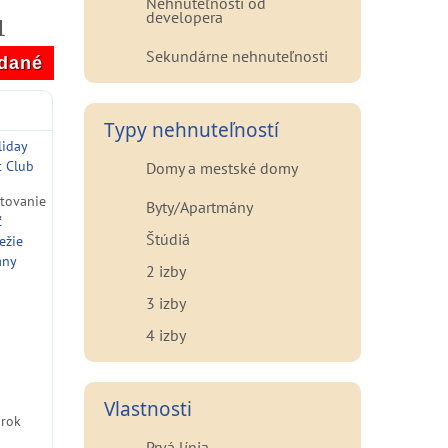
Nehnuteľnosti od
developera
1
Sekundárne nehnuteľnosti
dané
Typy nehnuteľností
liday
t Club
Domy a mestské domy
ytovanie
Byty/Apartmány
ť
Štúdiá
ežie
ány
2 izby
3 izby
4 izby
Vlastnosti
 rok
Prvá línia