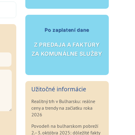
Po zaplatení dane
Z PREDAJA A FAKTÚRY
ZA KOMUNÁLNE SLUŽBY
Užitočné informácie
Realitný trh v Bulharsku: reálne
ceny a trendy na začiatku roka
2026
Povodeň na bulharskom pobreží
2.–3. októbra 2025: dôležité fakty