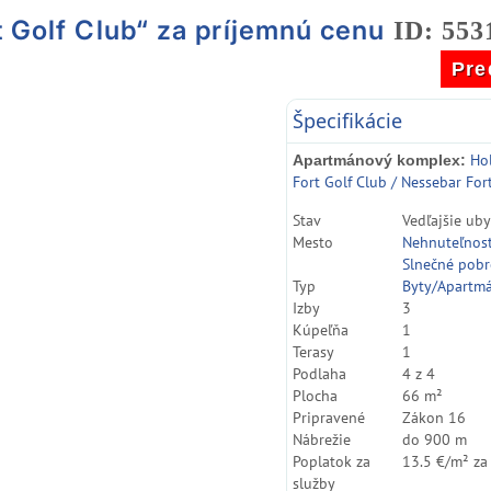
t Golf Club“ za príjemnú cenu
ID: 553
Pre
Špecifikácie
Ho
Apartmánový komplex:
Fort Golf Club / Nessebar For
Stav
Vedľajšie ub
Mesto
Nehnuteľnos
Slnečné pobr
Typ
Byty/Apartm
Izby
3
Kúpeľňa
1
Terasy
1
Podlaha
4 z 4
Plocha
66 m²
Pripravené
Zákon 16
Nábrežie
do 900 m
Poplatok za
13.5 €/m² za
služby