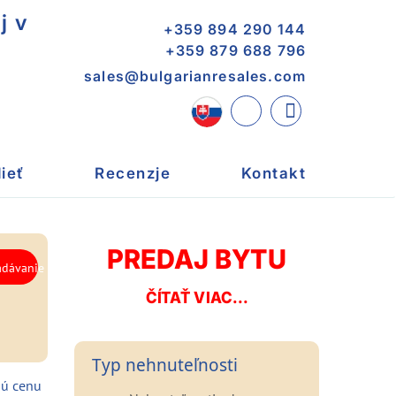
j v
+359 894 290 144
+359 879 688 796
sales@bulgarianresales.com
ieť
Recenzje
Kontakt
PREDAJ BYTU
ČÍTAŤ VIAC...
Typ nehnuteľnosti
nú cenu