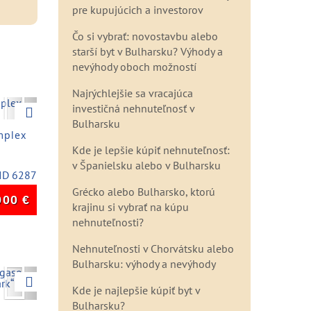
pre kupujúcich a investorov
Čo si vybrať: novostavbu alebo
starší byt v Bulharsku? Výhody a
nevýhody oboch možností
Najrýchlejšie sa vracajúca
Next
investičná nehnuteľnosť v
Bulharsku
mplex
Kde je lepšie kúpiť nehnuteľnosť:
v Španielsku alebo v Bulharsku
ID 6287
Grécko alebo Bulharsko, ktorú
900
€
krajinu si vybrať na kúpu
nehnuteľnosti?
Nehnuteľnosti v Chorvátsku alebo
Bulharsku: výhody a nevýhody
Next
Kde je najlepšie kúpiť byt v
Bulharsku?