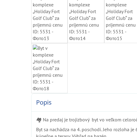
Popis
🏘️ Na predaj je trojizbový byt vo veľkom celo
Byt sa nachádza na 4. poschodí. Jeho rozloha je 
kúpeľne a terasy. Výhľad na bazén.