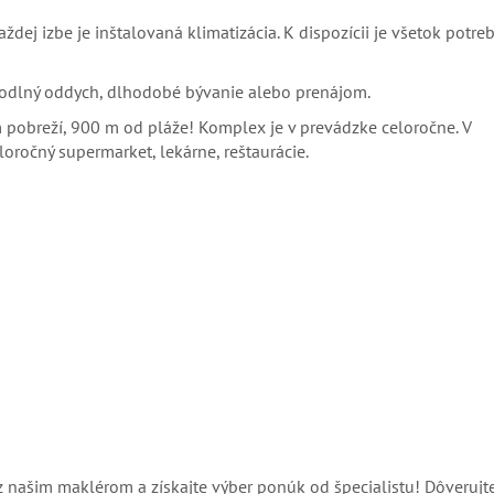
aždej izbe je inštalovaná klimatizácia. K dispozícii je všetok potre
ohodlný oddych, dlhodobé bývanie alebo prenájom.
 pobreží, 900 m od pláže! Komplex je v prevádzke celoročne. V
oročný supermarket, lekárne, reštaurácie.
z našim maklérom a získajte výber ponúk od špecialistu! Dôverujt