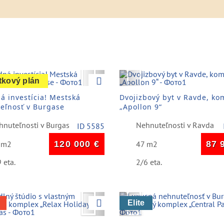
vious
Next
Previous
tkový plán
á investícia! Mestská
Dvojizbový byt v Ravde, ko
eľnosť v Burgase
„Apollon 9“
hnuteľnosti v Burgas
Nehnuteľnosti v Ravda
ID 5585
 m2
120 000
€
47 m2
87 
 eta.
2/6 eta.
vious
Next
Previous
Elite