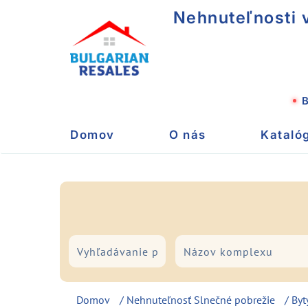
Nehnuteľnosti v
B
Domov
O nás
Kataló
Mesto/Letovisko
Typ
Domov
/
Nehnuteľnosť Slnečné pobrežie
/
Byt