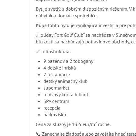
Byt je svetlý, s dobrým dispozičným riešením. V k
nábytok a domáce spotrebiče.
Kúpa tohto bytu je vynikajúca investícia pre p
„Holiday Fort Golf Club“ sa nachádza v Slnečnom
blízkosti sa nachádzajú potravinové obchody, cel
✅ Infraštruktúra:
9 bazénov a 2 tobogány
4 detské ihriská
2 reštaurácie
detský animačný klub
supermarket
tenisový kurt a biliard
SPA centrum
recepcia
parkovisko
Cena za služby je 13,5 eur/m² ročne.
📞 Zanechajte žiadosť alebo zavolajte hneď tera