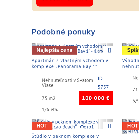
Podobné ponuky
Previous
Next
Pre
Najlepšia cena
Splá
Apartmán s vlastným vchodom v
Výhodn
komplexe „Panorama Bay 1“
nehnut
Ne
ID
Nehnuteľnosti v Svätom
Vlase
5757
71
75 m2
100 000
€
5/9
1/6 eta.
Previous
Next
Pre
HOT
HOT
Štúdio v peknom komplexe v