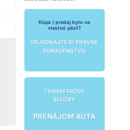
Kúpa / predaj bytu na
vlastnú päsť?
OBJEDNAJTE SI PRÁVNE
PORADENSTVO
TRANSFEROVÉ
SLUŽBY
PRENÁJOM AUTA