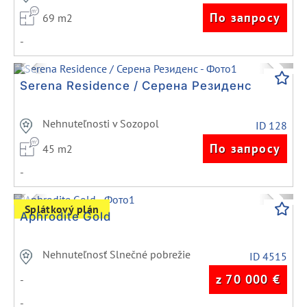
По запросу
69 m2
-
Previous
Next
Serena Residence / Серена Резиденс
Nehnuteľnosti v Sozopol
ID 128
По запросу
45 m2
-
Previous
Next
Splátkový plán
Aphrodite Gold
Nehnuteľnosť Slnečné pobrežie
ID 4515
z 70 000
€
-
-