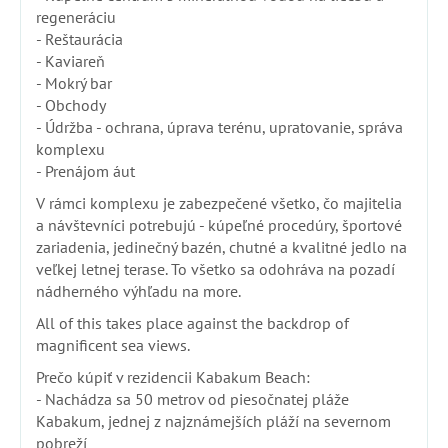
regeneráciu
- Reštaurácia
- Kaviareň
- Mokrý bar
- Obchody
- Údržba - ochrana, úprava terénu, upratovanie, správa
komplexu
- Prenájom áut
V rámci komplexu je zabezpečené všetko, čo majitelia
a návštevníci potrebujú - kúpeľné procedúry, športové
zariadenia, jedinečný bazén, chutné a kvalitné jedlo na
veľkej letnej terase. To všetko sa odohráva na pozadí
nádherného výhľadu na more.
All of this takes place against the backdrop of
magnificent sea views.
Prečo kúpiť v rezidencii Kabakum Beach:
- Nachádza sa 50 metrov od piesočnatej pláže
Kabakum, jednej z najznámejších pláží na severnom
pobreží