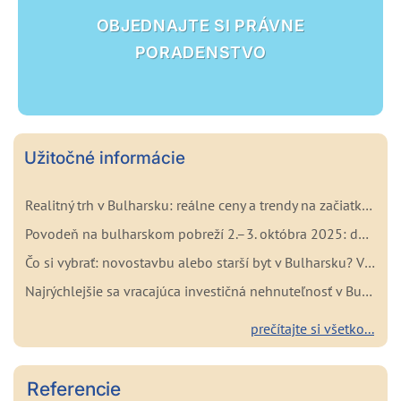
OBJEDNAJTE SI PRÁVNE
PORADENSTVO
Užitočné informácie
Realitný trh v Bulharsku: reálne ceny a trendy na začiatku roka 2026
Povodeň na bulharskom pobreží 2.–3. októbra 2025: dôležité fakty pre kupujúcich a investorov
Čo si vybrať: novostavbu alebo starší byt v Bulharsku? Výhody a nevýhody oboch možností
Najrýchlejšie sa vracajúca investičná nehnuteľnosť v Bulharsku
prečítajte si všetko...
Referencie