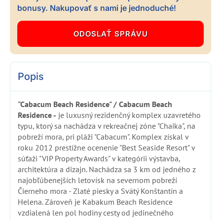
bonusy. Nakupovať s nami je jednoduché!
Popis
"Cabacum Beach Residence" / Cabacum Beach
Residence -
je luxusný rezidenčný komplex uzavretého
typu, ktorý sa nachádza v rekreačnej zóne "Chaika", na
pobreží mora, pri pláži "Cabacum". Komplex získal v
roku 2012 prestížne ocenenie "Best Seaside Resort" v
súťaži "VIP Property Awards" v kategórii výstavba,
architektúra a dizajn. Nachádza sa 3 km od jedného z
najobľúbenejších letovísk na severnom pobreží
Čierneho mora - Zlaté piesky a Svätý Konštantín a
Helena. Zároveň je Kabakum Beach Residence
vzdialená len pol hodiny cesty od jedinečného