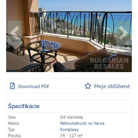
Moje obľúbené
Download PDF
Špecifikácie
Stav
Od staviteľa
Mesto
Nehnuteľnosti vo Varna
Typ
Komplexy
Plocha
74 - 127 m²