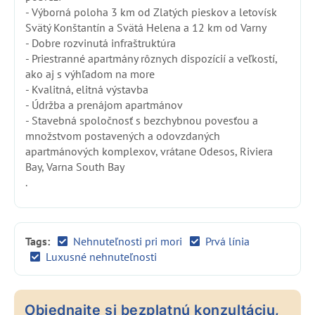
- Výborná poloha 3 km od Zlatých pieskov a letovísk
Svätý Konštantín a Svätá Helena a 12 km od Varny
- Dobre rozvinutá infraštruktúra
- Priestranné apartmány rôznych dispozícií a veľkostí,
ako aj s výhľadom na more
- Kvalitná, elitná výstavba
- Údržba a prenájom apartmánov
- Stavebná spoločnosť s bezchybnou povesťou a
množstvom postavených a odovzdaných
apartmánových komplexov, vrátane Odesos, Riviera
Bay, Varna South Bay
.
Tags:
Nehnuteľnosti pri mori
Prvá línia
Luxusné nehnuteľnosti
Objednajte si bezplatnú konzultáciu,