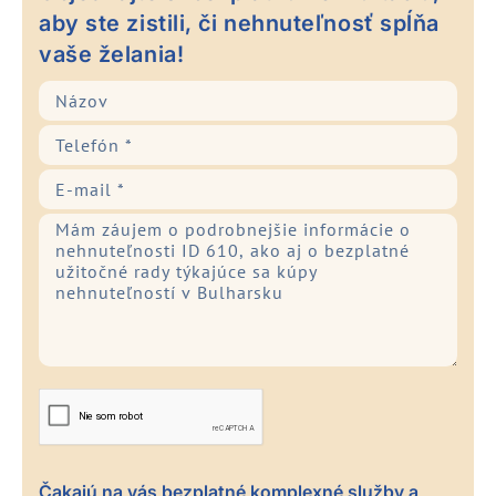
aby ste zistili, či nehnuteľnosť spĺňa
vaše želania!
Čakajú na vás bezplatné komplexné služby a