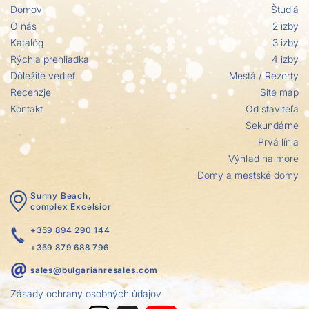
Domov
Štúdiá
O nás
2 izby
Katalóg
3 izby
Rýchla prehliadka
4 izby
Dôležité vedieť
Mestá / Rezorty
Recenzje
Site map
Kontakt
Od staviteľa
Sekundárne
Prvá línia
Výhľad na more
Domy a mestské domy
Sunny Beach,
complex Excelsior
+359 894 290 144
+359 879 688 796
sales@bulgarianresales.com
Zásady ochrany osobných údajov