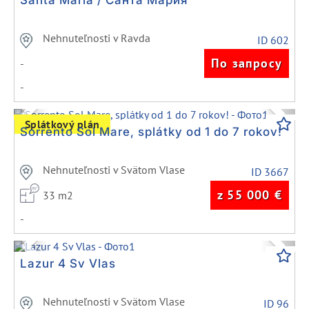
Santa Maria / Санта Мария
Nehnuteľnosti v Ravda
ID 602
По запросу
-
-
Previous
Next
Splátkový plán
Sorrento Sol Mare, splátky od 1 do 7 rokov!
Nehnuteľnosti v Svätom Vlase
ID 3667
z 55 000
€
33 m2
-
Previous
Next
Lazur 4 Sv Vlas
Nehnuteľnosti v Svätom Vlase
ID 96