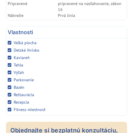
Pripravené
pripravené na nasťahovanie, zákon
16
Nábrežie
Prvá línia
Vlastnosti
Veľká plocha
Detské ihrisko
Kaviareň
Tehla
Výťah
Parkovanie
Bazén
Reštaurácia
Recepcia
Fitness miestnosť
Objednajte si bezplatnú konzultáciu,