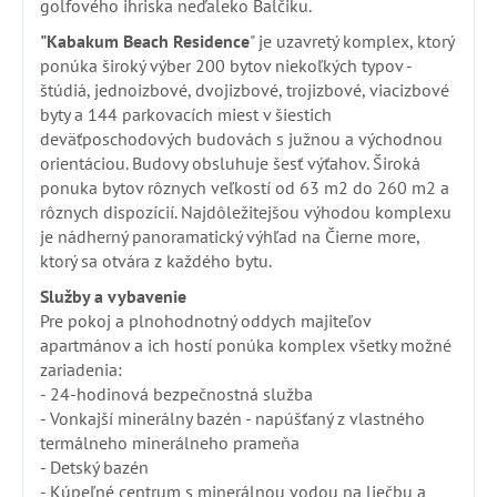
golfového ihriska neďaleko Balčiku.
"Kabakum Beach Residence
" je uzavretý komplex, ktorý
ponúka široký výber 200 bytov niekoľkých typov -
štúdiá, jednoizbové, dvojizbové, trojizbové, viacizbové
byty a 144 parkovacích miest v šiestich
deväťposchodových budovách s južnou a východnou
orientáciou. Budovy obsluhuje šesť výťahov. Široká
ponuka bytov rôznych veľkostí od 63 m2 do 260 m2 a
rôznych dispozícií. Najdôležitejšou výhodou komplexu
je nádherný panoramatický výhľad na Čierne more,
ktorý sa otvára z každého bytu.
Služby a vybavenie
Pre pokoj a plnohodnotný oddych majiteľov
apartmánov a ich hostí ponúka komplex všetky možné
zariadenia:
- 24-hodinová bezpečnostná služba
- Vonkajší minerálny bazén - napúšťaný z vlastného
termálneho minerálneho prameňa
- Detský bazén
- Kúpeľné centrum s minerálnou vodou na liečbu a