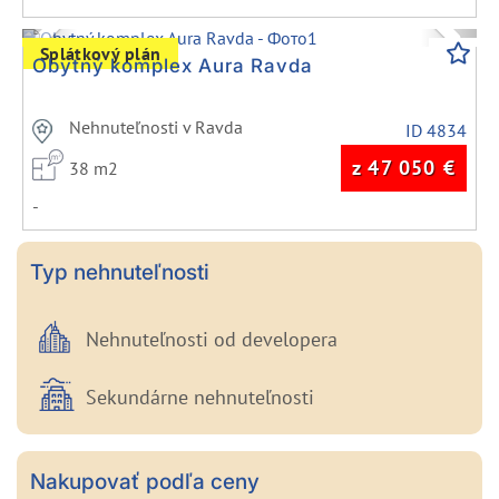
Previous
Next
Splátkový plán
Obytný komplex Aura Ravda
Nehnuteľnosti v Ravda
ID 4834
z 47 050
€
38 m2
-
Typ nehnuteľnosti
Nehnuteľnosti od developera
Sekundárne nehnuteľnosti
Nakupovať podľa ceny