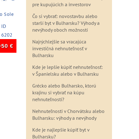
pre kupujúcich a investorov
o Sole
Čo si vybrať: novostavbu alebo
starší byt v Bulharsku? Výhody a
ID
nevýhody oboch možností
6202
Najrýchlejšie sa vracajúca
950
€
investičná nehnuteľnosť v
Bulharsku
Kde je lepšie kúpiť nehnuteľnosť:
v Španielsku alebo v Bulharsku
Grécko alebo Bulharsko, ktorú
krajinu si vybrať na kúpu
nehnuteľnosti?
Nehnuteľnosti v Chorvátsku alebo
Bulharsku: výhody a nevýhody
Kde je najlepšie kúpiť byt v
Bulharsku?