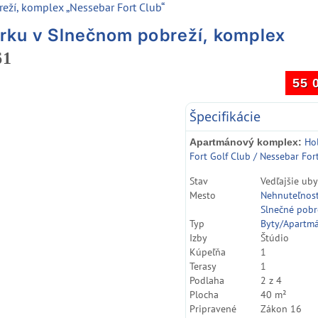
reží, komplex „Nessebar Fort Club“
arku v Slnečnom pobreží, komplex
61
55 
Špecifikácie
Ho
Apartmánový komplex:
Fort Golf Club / Nessebar For
Stav
Vedľajšie ub
Mesto
Nehnuteľnos
Slnečné pobr
Typ
Byty/Apartm
Izby
Štúdio
Kúpeľňa
1
Terasy
1
Podlaha
2 z 4
Plocha
40 m²
Pripravené
Zákon 16