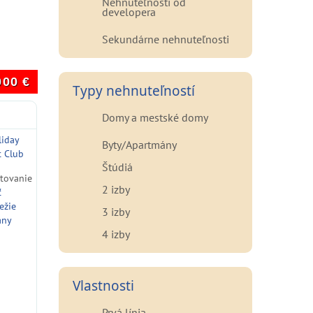
Nehnuteľnosti od
developera
Sekundárne nehnuteľnosti
000
€
Typy nehnuteľností
Domy a mestské domy
liday
Byty/Apartmány
t Club
Štúdiá
ytovanie
2 izby
ť
ežie
3 izby
ány
4 izby
Vlastnosti
Prvá línia