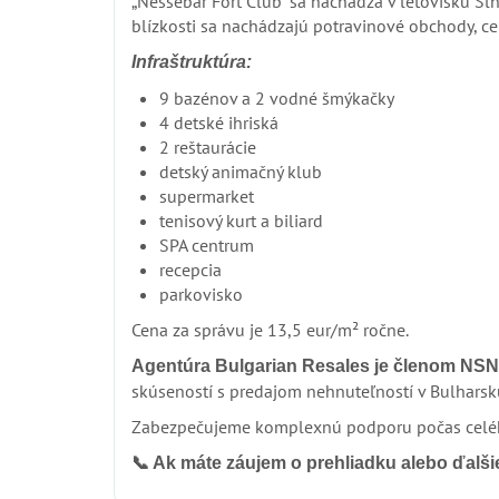
„Nessebar Fort Club“ sa nachádza v letovisku Sl
blízkosti sa nachádzajú potravinové obchody, ce
Infraštruktúra:
9 bazénov a 2 vodné šmýkačky
4 detské ihriská
2 reštaurácie
detský animačný klub
supermarket
tenisový kurt a biliard
SPA centrum
recepcia
parkovisko
Cena za správu je 13,5 eur/m² ročne.
Agentúra Bulgarian Resales je členom NSN
skúseností s predajom nehnuteľností v Bulharsk
Zabezpečujeme komplexnú podporu počas celého
📞 Ak máte záujem o prehliadku alebo ďalšie