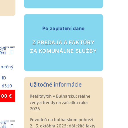
Po zaplatení dane
Z PREDAJA A FAKTÚRY
Next
ZA KOMUNÁLNE SLUŽBY
lnečný
ID
Užitočné informácie
6310
000
€
Realitný trh v Bulharsku: reálne
ceny a trendy na začiatku roka
2026
Povodeň na bulharskom pobreží
Next
2.–3. októbra 2025: dôležité fakty