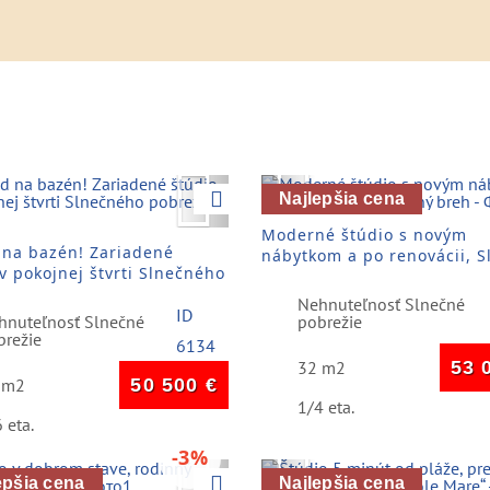
vious
Next
Previous
Najlepšia cena
Moderné štúdio s novým
 na bazén! Zariadené
nábytkom a po renovácii, S
 v pokojnej štvrti Slnečného
breh
ia
Nehnuteľnosť Slnečné
ID
hnuteľnosť Slnečné
pobrežie
brežie
6134
32 m2
53 
 m2
50 500
€
1/4 eta.
 eta.
-3%
vious
Next
Previous
epšia cena
Najlepšia cena