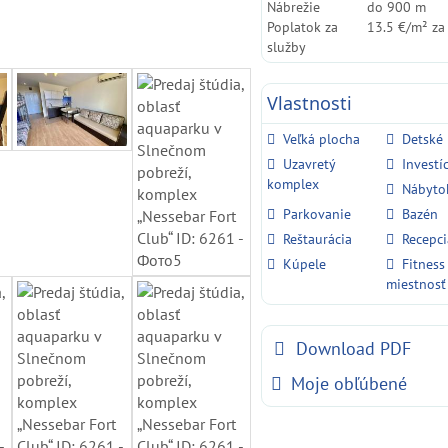
Nábrežie
do 900 m
Poplatok za
13.5 €/m² za
služby
Vlastnosti
Veľká plocha
Detské 
Uzavretý
Investí
komplex
Nábyto
Parkovanie
Bazén
Reštaurácia
Recepci
Kúpele
Fitness
miestnosť
Download PDF
Moje obľúbené