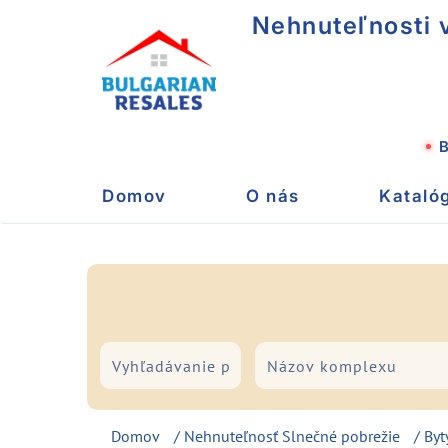
Nehnuteľnosti v
B
Domov
O nás
Kataló
Mesto/Letovisko
Typ
Domov
/
Nehnuteľnosť Slnečné pobrežie
/
Byt