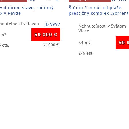
 v dobrom stave, rodinný
Štúdio 5 minút od pláže,
x v Ravde
prestížny komplex „Sorrent
Mare“
hnuteľnosti v Ravda
ID 5992
Nehnuteľnosti v Svätom
Vlase
 m2
59 000
€
34 m2
59 
 eta.
61 000
€
2/6 eta.