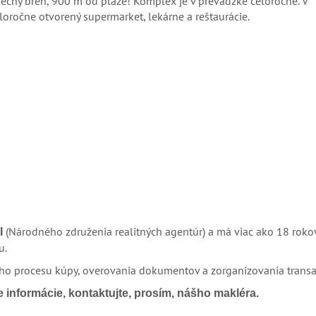
nečný breh, 900 m od pláže! Komplex je v prevádzke celoročne. V
loročne otvorený supermarket, lekárne a reštaurácie.
(Národného združenia realitných agentúr) a má viac ako 18 roko
I
u.
 procesu kúpy, overovania dokumentov a zorganizovania transa
 informácie, kontaktujte, prosím, nášho makléra.