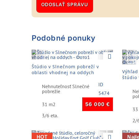
Podobné ponuky
Previous
Next
Pre
Štúdio v Slnečnom pobreží v
Výhľad
oblasti vhodnej na oddych
štúdio
pobrež
ID
Nehnuteľnosť Slnečné
pobrežie
Ne
5474
po
31 m2
56 000
€
33
3/6 eta.
2/6
Previous
Next
Pre
HOT
Najl