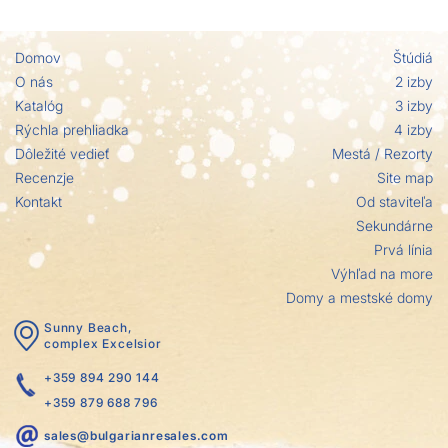
Domov
Štúdiá
O nás
2 izby
Katalóg
3 izby
Rýchla prehliadka
4 izby
Dôležité vedieť
Mestá / Rezorty
Recenzje
Site map
Kontakt
Od staviteľa
Sekundárne
Prvá línia
Výhľad na more
Domy a mestské domy
Sunny Beach,
complex Excelsior
+359 894 290 144
+359 879 688 796
sales@bulgarianresales.com