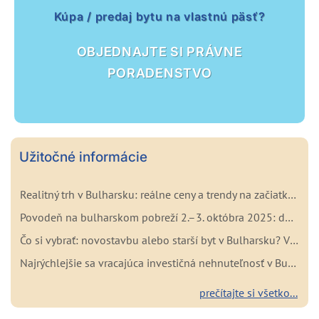
Kúpa / predaj bytu na vlastnú päsť?
OBJEDNAJTE SI PRÁVNE
PORADENSTVO
Užitočné informácie
Realitný trh v Bulharsku: reálne ceny a trendy na začiatku roka 2026
Povodeň na bulharskom pobreží 2.–3. októbra 2025: dôležité fakty pre kupujúcich a investorov
Čo si vybrať: novostavbu alebo starší byt v Bulharsku? Výhody a nevýhody oboch možností
Najrýchlejšie sa vracajúca investičná nehnuteľnosť v Bulharsku
prečítajte si všetko...