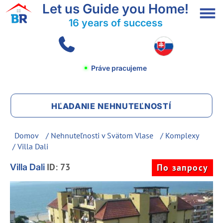
Let us Guide you Home!
16 years of success
Práve pracujeme
HĽADANIE NEHNUTEĽNOSTÍ
Domov
/
Nehnuteľnosti v Svätom Vlase
/
Komplexy
/ Villa Dali
ID: 73
Villa Dali
По запросу