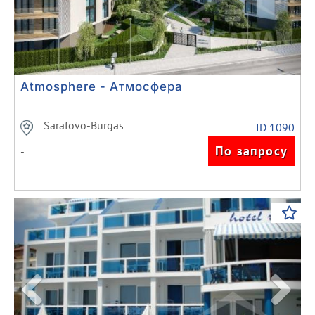
Atmosphere - Атмосфера
Sarafovo-Burgas
ID 1090
По запросу
-
-
Previous
Next