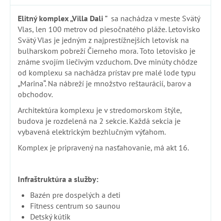
Elitný komplex „Villa Dali "
sa nachádza v meste Svätý
Vlas, len 100 metrov od piesočnatého pláže. Letovisko
Svätý Vlas je jedným z najprestížnejších letovísk na
bulharskom pobreží Čierneho mora. Toto letovisko je
známe svojím liečivým vzduchom. Dve minúty chôdze
od komplexu sa nachádza prístav pre malé lode typu
„Marina“. Na nábreží je množstvo reštaurácií, barov a
obchodov.
Architektúra komplexu je v stredomorskom štýle,
budova je rozdelená na 2 sekcie. Každá sekcia je
vybavená elektrickým bezhlučným výťahom.
Komplex je pripravený na nasťahovanie, má akt 16.
Infraštruktúra a služby:
Bazén pre dospelých a deti
Fitness centrum so saunou
Detský kútik