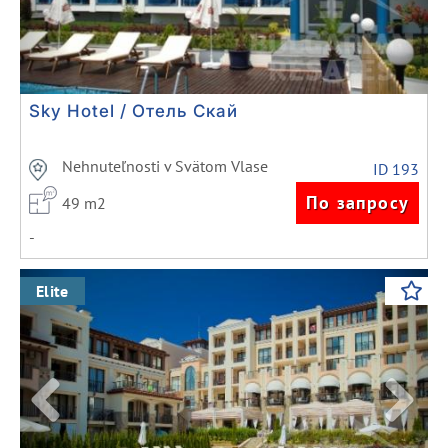
Sky Hotel / Отель Скай
Nehnuteľnosti v Svätom Vlase
ID 193
По запросу
49 m2
-
Previous
Next
Elite