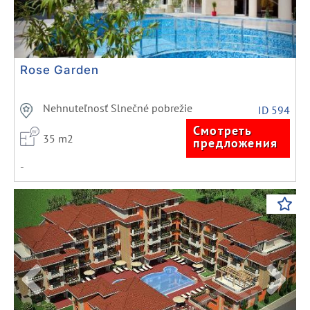
Rose Garden
Nehnuteľnosť Slnečné pobrežie
ID 594
Смотреть
35 m2
предложения
-
Previous
Next