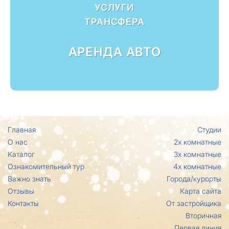
УСЛУГИ
ТРАНСФЕРА
АРЕНДА АВТО
Главная
Студии
О нас
2х комнатные
Каталог
3х комнатные
Ознакомительный тур
4х комнатные
Важно знать
Города/курорты
Отзывы
Карта сайта
Контакты
От застройщика
Вторичная
Первая линия