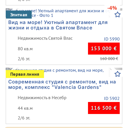
-4%
Previous
Next
Элитная
Вид на море! Уютный апартамент для
жизни и отдыха в Святом Власе
Недвижимость Святой Влас
ID 5990
153 000
€
80 кв.м
2/6 эт.
160 000
€
Previous
Next
Первая линия
Современная студия с ремонтом, вид на
море, комплекс "Valencia Gardens"
Недвижимость в Несебр
ID 5902
116 500
€
44 кв.м
2/6 эт.