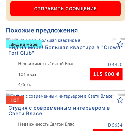
Похожие предложения
Previous
Next
Вид на море
Вид на море! Большая квартира в "Crown
Fort Club"
Недвижимость Святой Влас
ID 4420
115 900
€
101 кв.м
4/6 эт.
Previous
Next
HOT
Студия с современным интерьером в
Свети Власе
Недвижимость Святой Влас
ID 5654