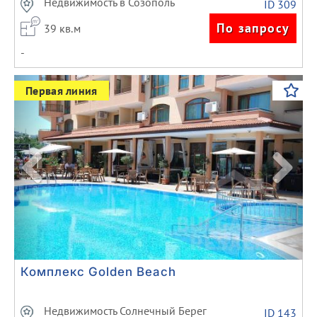
Недвижимость в Созополь
ID 309
По запросу
39 кв.м
-
Previous
Next
Первая линия
Комплекс Golden Beach
Недвижимость Солнечный Берег
ID 143