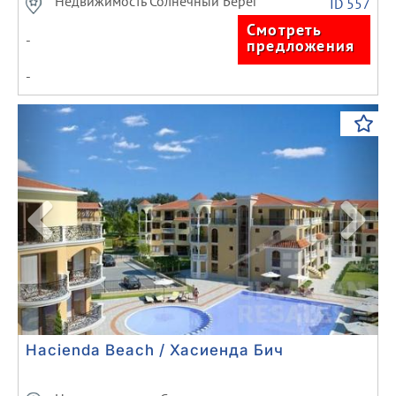
Недвижимость Солнечный Берег
ID 557
Смотреть
-
предложения
-
Previous
Next
Hacienda Beach / Хасиенда Бич