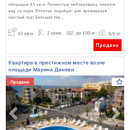
площадью 65 кв.м. Полностью меблирована, имеется
вид на море. Отлично подойдет для проживания
круглый год! Большая тер...
2 комн.
до 100 м
65 кв.м
4/6 эт.
Продано
Квартира в престижном месте возле
площади Марина Диневи
Previous
Next
Продано