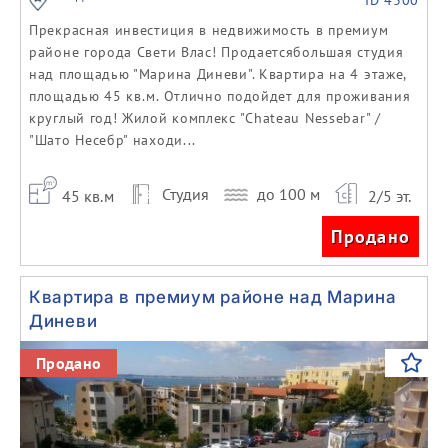
ID 4300
Прекрасная инвестиция в недвижимость в премиум
районе города Свети Влас! Продаетсябольшая студия
над площадью "Марина Диневи". Квартира на 4 этаже,
площадью 45 кв.м. Отлично подойдет для проживания
круглый год! Жилой комплекс "Chateau Nessebar" /
"Шато Несебр" находи...
Студия
до 100 м
45 кв.м
2/5 эт.
Продано
Квартира в премиум районе над Марина
Диневи
Previous
Next
Продано