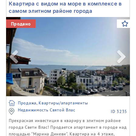
Квартира с видом на море в комплексе в
самом элитном районе города
Previous
Next
Продано
Продажа, Квартиры/апартаменты
Недвижимость Святой Влас
ID 3235
Прекрасная инвестиция в квариру в элитном районе
города Свети Влас! Продается апартамент в городе над
площадью "Марина Диневи". Квартира на 4 этаже,