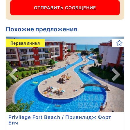
Похожие предложения
Previous
Next
Первая линия
Privilege Fort Beach / Привилидж Форт
Бич