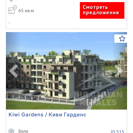
Смотреть
65 кв.м
предложения
-
Previous
Next
Kiwi Gardens / Киви Гарденс
Бяла
ID 515