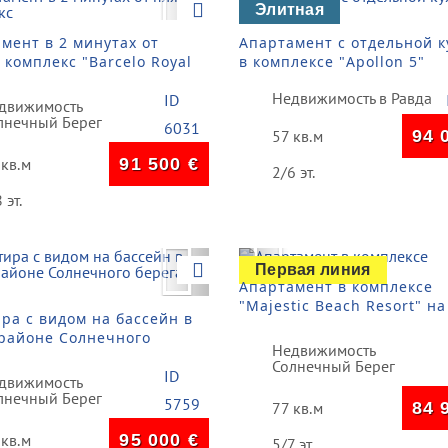
vious
Next
Previous
Элитная
мент в 2 минутах от
Апартамент с отдельной к
 комплекс "Barcelo Royal
в комплексе "Apollon 5"
 с богатой
Недвижимость в Равда
структурой
ID
движимость
лнечный Берег
6031
57 кв.м
94 
 кв.м
91 500
€
2/6 эт.
 эт.
vious
Next
Previous
Первая линия
Апартамент в комплексе
"Majestic Beach Resort" на
ра с видом на бассейн в
набережной
районе Солнечного
Недвижимость
Солнечный Берег
ID
движимость
лнечный Берег
5759
77 кв.м
84 
 кв.м
95 000
€
5/7 эт.