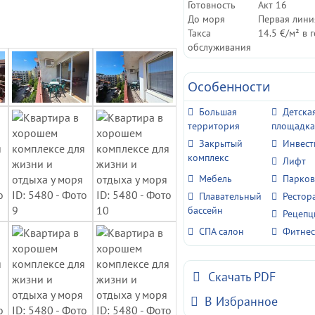
Готовность
Акт 16
До моря
Первая лини
Такса
14.5 €/м² в 
обслуживания
Особенности
Большая
Детска
территория
площадк
Закрытый
Инвес
комплекс
Лифт
Мебель
Парков
Плавательный
Рестор
бассейн
Рецепц
СПА салон
Фитнес
Скачать PDF
В Избранное