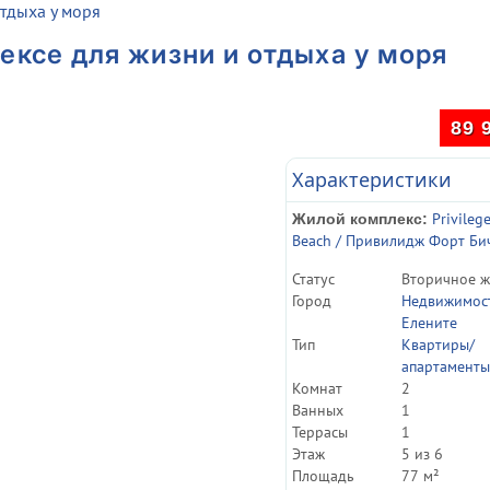
тдыха у моря
ексе для жизни и отдыха у моря
89 
Характеристики
Privileg
Жилой комплекс:
Beach / Привилидж Форт Би
Статуc
Вторичное ж
Город
Недвижимост
Елените
Тип
Квартиры/
апартаменты
Комнат
2
Ванных
1
Террасы
1
Этаж
5 из 6
Площадь
77 м²