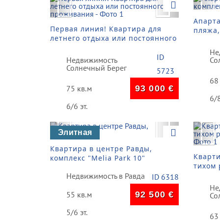
Previous
Next
Pre
Апарта
Первая линия! Квартира для
пляжа,
летнего отдыха или постоянного
Beach"
проживания
инфра
Не
ID
Недвижимость
Со
Солнечный Берег
5723
68
75 кв.м
93 000
€
6/8
6/6 эт.
Previous
Next
Pre
Элитная
Квартира в центре Равды,
Кварти
комплекс "Melia Park 10"
тихом 
берега
Недвижимость в Равда
ID 6318
Не
55 кв.м
92 500
€
Со
5/6 эт.
63