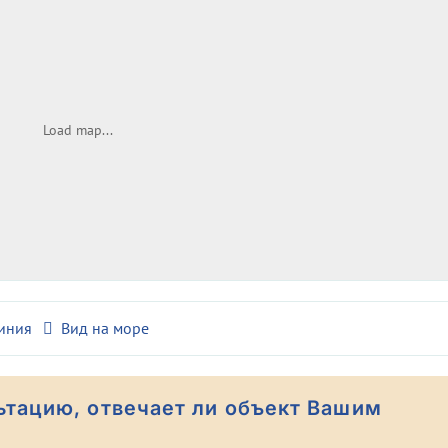
Load map...
иния
Вид на море
ьтацию, отвечает ли объект Вашим