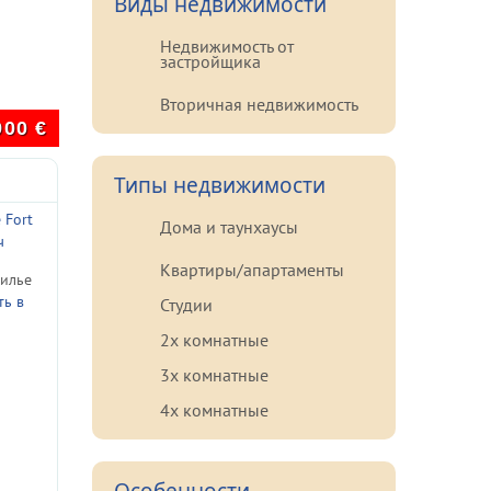
Виды недвижимости
Недвижимость от
застройщика
Вторичная недвижимость
900
€
Типы недвижимости
e Fort
Дома и таунхаусы
ч
Квартиры/апартаменты
илье
ь в
Студии
2х комнатные
3х комнатные
4х комнатные