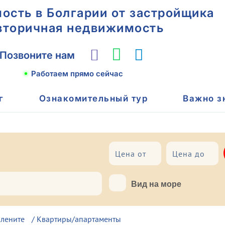
сть в Болгарии от застройщика
вторичная недвижимость
Позвоните нам
Работаем прямо сейчас
г
Ознакомительный тур
Важно з
До моря
Вид на море
Елените
/
Квартиры/апартаменты