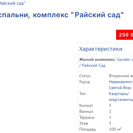
Райский сад"
 спальни, комплекс "Райский сад"
250 
Характеристики
Garden 
Жилой комплекс:
/ Райский Сад
Статуc
Вторичное ж
Город
Недвижимос
Святой Влас
Тип
Квартиры/
апартаменты
Комнат
3
Ванных
2
Террасы
1
Этаж
3
Площадь
100 м²