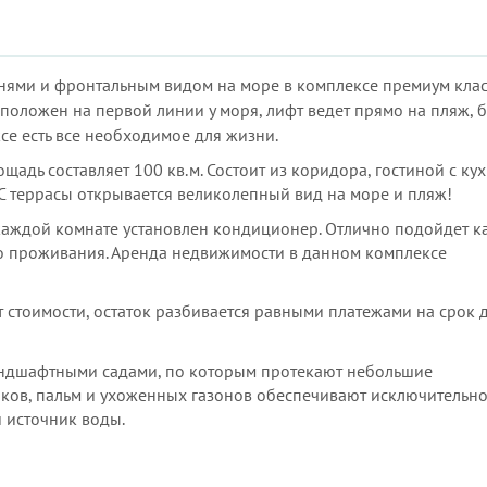
ьнями и фронтальным видом на море в комплексе премиум кла
сположен на первой линии у моря, лифт ведет прямо на пляж, 
ксе есть все необходимое для жизни.
адь составляет 100 кв.м. Состоит из коридора, гостиной с кух
 С террасы открывается великолепный вид на море и пляж!
 каждой комнате установлен кондиционер. Отлично подойдет к
ого проживания. Аренда недвижимости в данном комплексе
 стоимости, остаток разбивается равными платежами на срок 
андшафтными садами, по которым протекают небольшие
иков, пальм и ухоженных газонов обеспечивают исключительн
 источник воды.