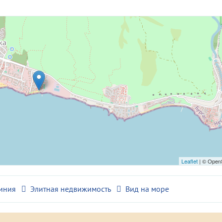
Leaflet
| © Open
иния
Элитная недвижимость
Вид на море