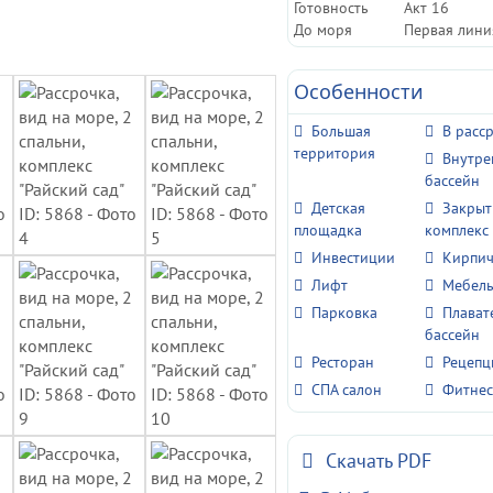
Готовность
Акт 16
До моря
Первая лини
Особенности
Большая
В расс
территория
Внутр
бассейн
Детская
Закры
площадка
комплекс
Инвестиции
Кирпи
Лифт
Мебел
Парковка
Плават
бассейн
Ресторан
Рецепц
СПА салон
Фитнес
Скачать PDF