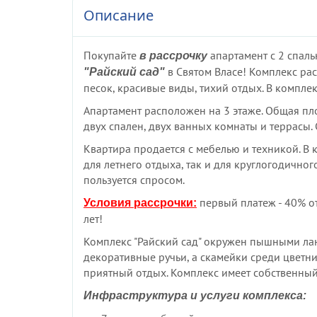
Описание
Покупайте
апартамент с 2 спал
в рассрочку
в Святом Власе! Комплекс ра
"Райский сад"
песок, красивые виды, тихий отдых. В компле
Апартамент расположен на 3 этаже. Общая площ
двух спален, двух ванных комнаты и террасы.
Квартира продается с мебелью и техникой. В
для летнего отдыха, так и для круглогодичн
пользуется спросом.
первый платеж - 40% от
Условия рассрочки:
лет!
Комплекс "Райский сад" окружен пышными л
декоративные ручьи, а скамейки среди цветн
приятный отдых. Комплекс имеет собственный
Инфраструктура и услуги комплекса: