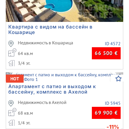
Квартира с видом на бассейн в
Кошарице
Недвижимость в Кошарица
ID 4572
66 500
€
64 кв.м
3/4 эт.
Previous
Next
HOT
Апартамент с патио и выходом к
бассейну, комплекс в Ахелой
Недвижимость в Ахелой
ID 5945
69 900
€
68 кв.м
1/4 эт.
-11%