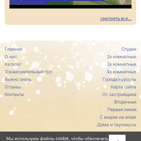
смотреть все...
Главная
Студии
О нас
2х комнатные
Каталог
3х комнатные
Ознакомительный тур
4х комнатные
Важно знать
Города/курорты
Отзывы
Карта сайта
Контакты
От застройщика
Вторичная
Первая линия
С видом на море
Дома и таунхаусы
к.к.Солнечный Берег
Мы используем файлы cookie, чтобы обеспечить
комплекс Эксельсиор