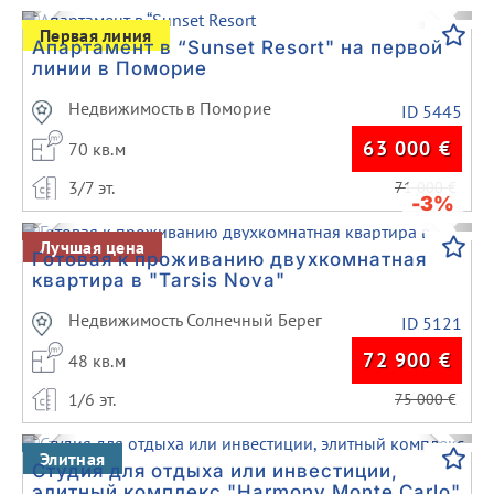
Previous
Next
Первая линия
Апартамент в “Sunset Resort" на первой
линии в Поморие
Недвижимость в Поморие
ID 5445
63 000
€
70 кв.м
3/7 эт.
71 000
€
-3%
Previous
Next
Лучшая цена
Готовая к проживанию двухкомнатная
квартира в "Tarsis Nova"
Недвижимость Солнечный Берег
ID 5121
72 900
€
48 кв.м
1/6 эт.
75 000
€
Previous
Next
Элитная
Студия для отдыха или инвестиции,
элитный комплекс "Harmony Monte Carlo"