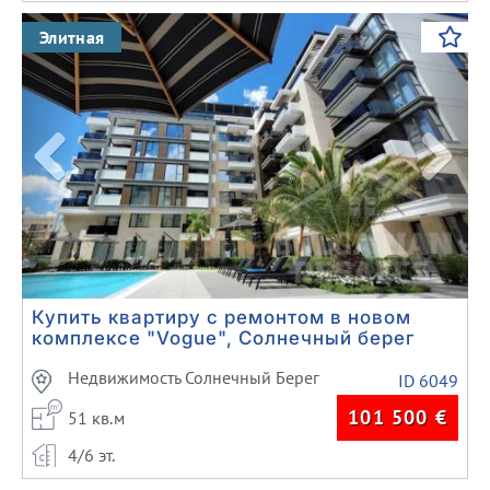
Previous
Next
Элитная
Купить квартиру с ремонтом в новом
комплексе "Vogue", Солнечный берег
Недвижимость Солнечный Берег
ID 6049
101 500
€
51 кв.м
4/6 эт.