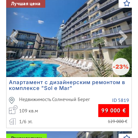
Previous
Next
Лучшая цена
-23%
Апартамент с дизайнерским ремонтом в
комплексе "Sol e Mar"
Недвижимость Солнечный Берег
ID 5819
99 000
€
109 кв.м
1/6 эт.
129 000
€
Previous
Next