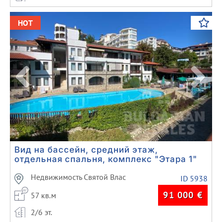
Previous
Next
HOT
Вид на бассейн, средний этаж,
отдельная спальня, комплекс "Этара 1"
Недвижимость Святой Влас
ID 5938
91 000
€
57 кв.м
2/6 эт.