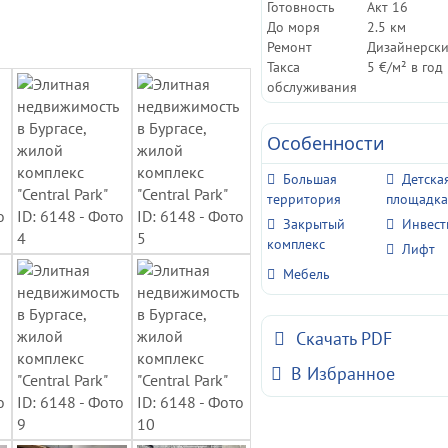
Готовность
Акт 16
До моря
2.5 км
Ремонт
Дизайнерск
Такса
5 €/м² в год
обслуживания
Особенности
Большая
Детска
территория
площадк
Закрытый
Инвес
комплекс
Лифт
Мебель
Скачать PDF
В Избранное