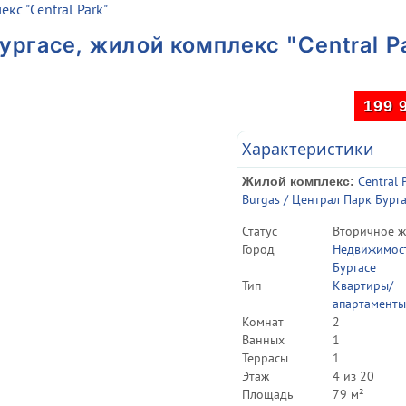
кс "Central Park"
ргасе, жилой комплекс "Central P
199 
Характеристики
Central 
Жилой комплекс:
Burgas / Централ Парк Бург
Статуc
Вторичное ж
Город
Недвижимост
Бургасе
Тип
Квартиры/
апартаменты
Комнат
2
Ванных
1
Террасы
1
Этаж
4 из 20
Площадь
79 м²