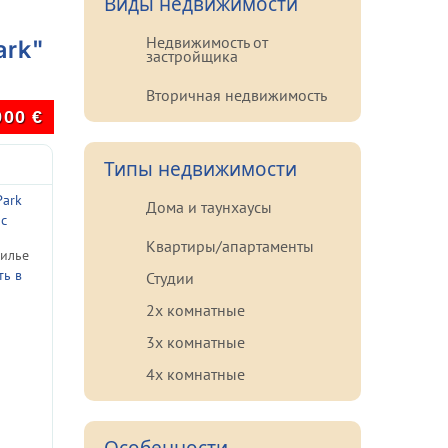
Виды недвижимости
Недвижимость от
ark"
застройщика
Вторичная недвижимость
900
€
Типы недвижимости
Park
Дома и таунхаусы
ас
Квартиры/апартаменты
илье
ь в
Студии
2х комнатные
3х комнатные
4х комнатные