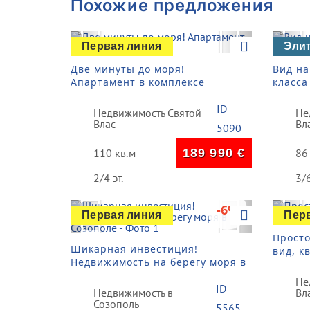
Похожие предложения
Previous
Next
Pre
Первая линия
Эли
Две минуты до моря!
Вид на
Апартамент в комплексе
класса
"Diamond"
ID
Недвижимость Святой
Не
Влас
Вл
5090
110 кв.м
189 990
€
86
2/4 эт.
3/6
Previous
Next
Pre
-6%
Первая линия
Пер
Прост
Шикарная инвестиция!
вид, к
Недвижимость на берегу моря в
"Этара
Созополе
Не
ID
Недвижимость в
Вл
Созополь
5565