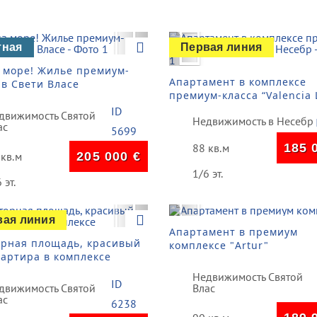
vious
Next
Previous
тная
Первая линия
 море! Жилье премиум-
Апартамент в комплексе
 в Свети Власе
премиум-класса “Valencia 
Несебр
ID
движимость Святой
Недвижимость в Несебр
ас
5699
88 кв.м
185 
 кв.м
205 000
€
1/6 эт.
 эт.
vious
Next
Previous
вая линия
Апартамент в премиум
орная площадь, красивый
комплексе "Artur"
вартира в комплексе
 1"
Недвижимость Святой
ID
движимость Святой
Влас
ас
6238