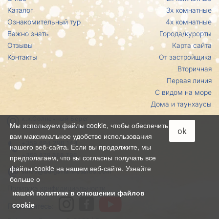
Каталог
3х комнатные
Ознакомительный тур
4х комнатные
Важно знать
Города/курорты
Отзывы
Карта сайта
Контакты
От застройщика
Вторичная
Первая линия
С видом на море
Дома и таунхаусы
к.к.Солнечный Берег
Мы используем файлы cookie, чтобы обеспечить
комплекс Эксельсиор
ok
вам максимальное удобство использования
+359 894 290 144
нашего веб-сайта. Если вы продолжите, мы
+359 879 688 796
предполагаем, что вы согласны получать все
файлы cookie на нашем веб-сайте. Узнайте
sales@bulgarianresales.com
больше о
Политика конфидициальности
нашей политике в отношении файлов
cookie
Подпишитесь: