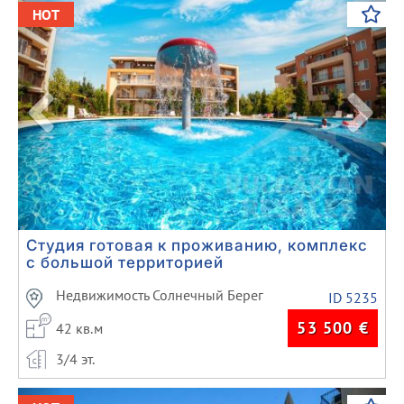
Previous
Next
HOT
Студия готовая к проживанию, комплекс
с большой территорией
Недвижимость Солнечный Берег
ID 5235
53 500
€
42 кв.м
3/4 эт.
Previous
Next