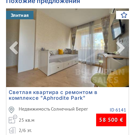
Похожие предложения
Previous
Next
Элитная
Светлая квартира с ремонтом в
комплексе "Aphrodite Park"
Недвижимость Солнечный Берег
ID 6141
58 500
€
25 кв.м
2/6 эт.