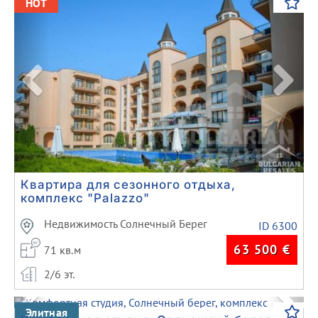
HOT
Квартира для сезонного отдыха,
комплекс "Palazzo"
Недвижимость Солнечный Берег
ID 6300
63 500
€
71 кв.м
2/6 эт.
Previous
Next
Элитная