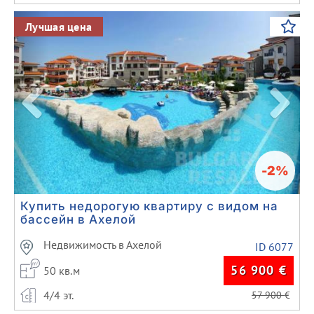
Previous
Next
Лучшая цена
-2%
Купить недорогую квартиру с видом на
бассейн в Ахелой
Недвижимость в Ахелой
ID 6077
56 900
€
50 кв.м
4/4 эт.
57 900
€