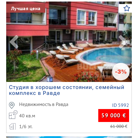
Previous
Next
Лучшая цена
-3%
Студия в хорошем состоянии, семейный
комплекс в Равде
Недвижимость в Равда
ID 5992
59 000
€
40 кв.м
1/6 эт.
61 000
€