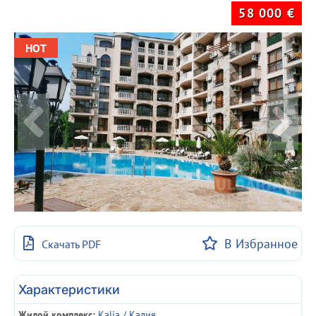
58 000
€
HOT
В Избранное
Скачать PDF
Характеристики
Жилой комплекс:
Kalia / Калия