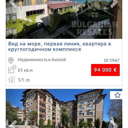
Вид на море, первая линия, квартира в
круглогодичном комплексе
Недвижимость в Ахелой
ID 5947
94 000
€
83 кв.м
3/5 эт.
Previous
Next