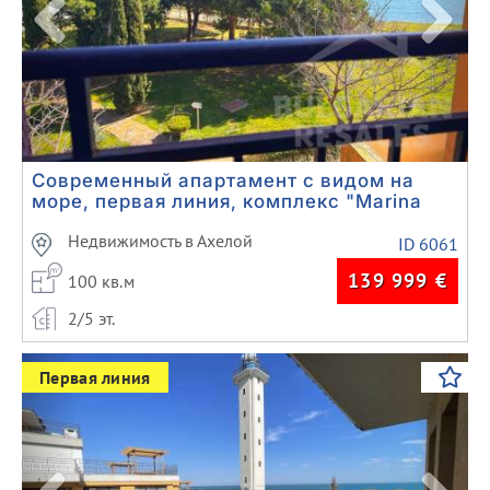
Современный апартамент с видом на
море, первая линия, комплекс "Marina
Cape"
Недвижимость в Ахелой
ID 6061
139 999
€
100 кв.м
2/5 эт.
Previous
Next
Первая линия