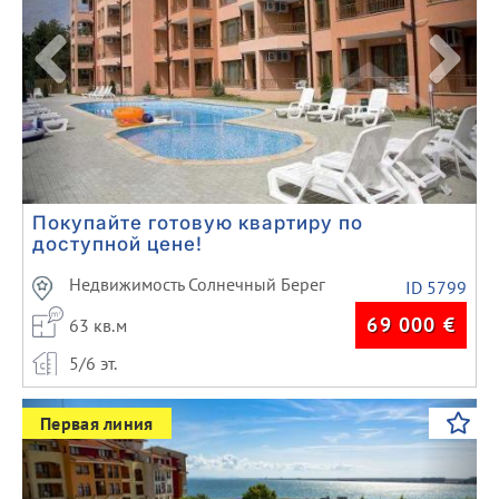
Покупайте готовую квартиру по
доступной цене!
Недвижимость Солнечный Берег
ID 5799
69 000
€
63 кв.м
5/6 эт.
Previous
Next
Первая линия