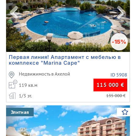
-15%
Первая линия! Апартамент с мебелью в
комплексе "Marina Cape"
Недвижимость в Ахелой
ID 5908
115 000
€
119 кв.м
1/3 эт.
135 000
€
Previous
Next
Элитная