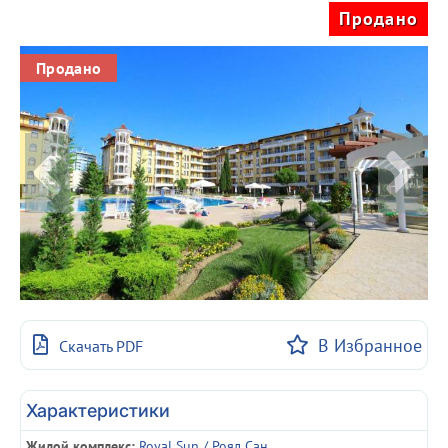
Продано
Продано
В Избранное
Скачать PDF
Характеристики
Жилой комплекс:
Royal Sun / Роял Сан