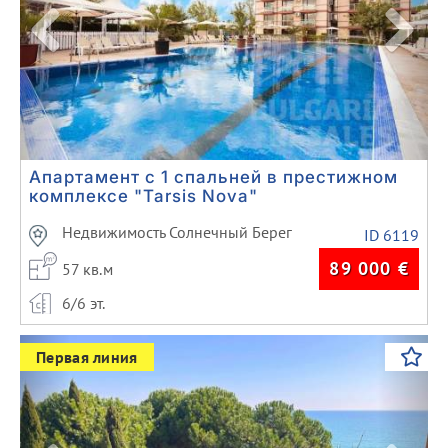
Апартамент с 1 спальней в престижном
комплексе "Tarsis Nova"
Недвижимость Солнечный Берег
ID 6119
89 000
€
57 кв.м
6/6 эт.
Previous
Next
Первая линия