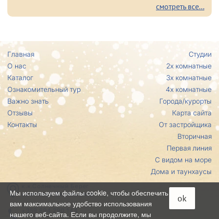
смотреть все...
Главная
Студии
О нас
2х комнатные
Каталог
3х комнатные
Ознакомительный тур
4х комнатные
Важно знать
Города/курорты
Отзывы
Карта сайта
Контакты
От застройщика
Вторичная
Первая линия
С видом на море
Дома и таунхаусы
к.к.Солнечный Берег
Мы используем файлы cookie, чтобы обеспечить
комплекс Эксельсиор
ok
вам максимальное удобство использования
+359 894 290 144
нашего веб-сайта. Если вы продолжите, мы