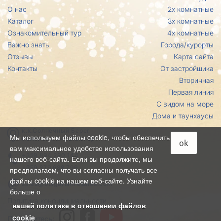
О нас
2х комнатные
Каталог
3х комнатные
Ознакомительный тур
4х комнатные
Важно знать
Города/курорты
Отзывы
Карта сайта
Контакты
От застройщика
Вторичная
Первая линия
С видом на море
Дома и таунхаусы
к.к.Солнечный Берег
Мы используем файлы cookie, чтобы обеспечить
комплекс Эксельсиор
ok
вам максимальное удобство использования
+359 894 290 144
нашего веб-сайта. Если вы продолжите, мы
+359 879 688 796
предполагаем, что вы согласны получать все
файлы cookie на нашем веб-сайте. Узнайте
sales@bulgarianresales.com
больше о
Политика конфидициальности
нашей политике в отношении файлов
cookie
Подпишитесь: