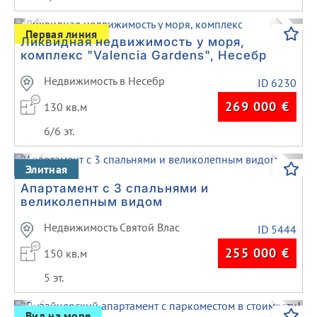
Previous
Next
Первая линия
Ликвидная недвижимость у моря,
комплекс "Valencia Gardens", Несебр
Недвижимость в Несебр
ID 6230
269 000
€
130 кв.м
6/6 эт.
Previous
Next
Элитная
Апартамент с 3 спальнями и
великолепным видом
Недвижимость Святой Влас
ID 5444
255 000
€
150 кв.м
5 эт.
Previous
Next
Вид на море