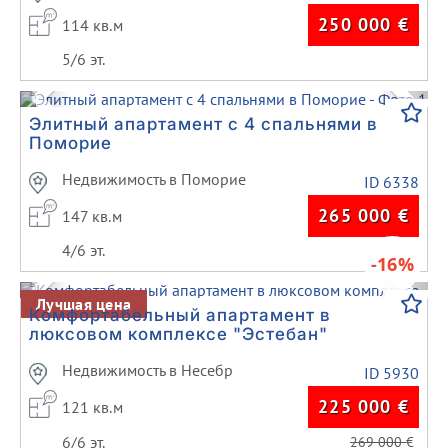
250 000
€
114 кв.м
5/6 эт.
Previous
Next
Элитный апартамент с 4 спальнями в
Поморие
Недвижимость в Поморие
ID 6338
265 000
€
147 кв.м
4/6 эт.
-16%
Previous
Next
Лучшая цена
Комфортабельный апартамент в
люксовом комплексе "Эстебан"
Недвижимость в Несебр
ID 5930
225 000
€
121 кв.м
6/6 эт.
269 000
€