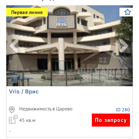
Previous
Next
Первая линия
Vris / Врис
Недвижимость в Царево
ID 280
По запросу
45 кв.м
-