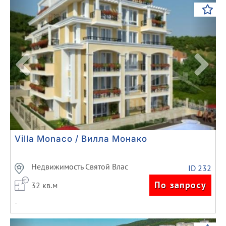
Previous
Next
Villa Monaco / Вилла Монако
Недвижимость Святой Влас
ID 232
По запросу
32 кв.м
-
Previous
Next