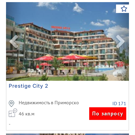
Previous
Next
Prestige City 2
Недвижимость в Приморско
ID 171
По запросу
46 кв.м
-